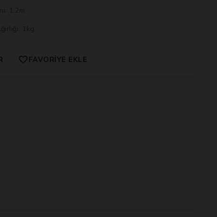
mi: 1.2m
ırlığı: 1kg
R
FAVORIYE EKLE