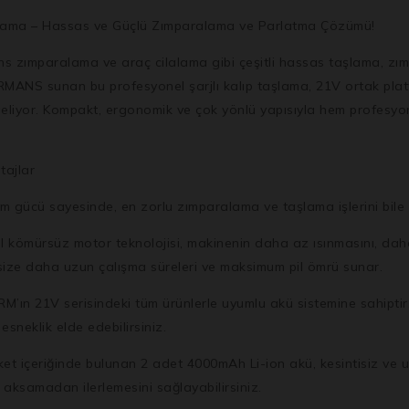
şlama – Hassas ve Güçlü Zımparalama ve Parlatma Çözümü!
 zımparalama ve araç cilalama gibi çeşitli hassas taşlama, zımp
 sunan bu profesyonel şarjlı kalıp taşlama, 21V ortak platfor
eliyor. Kompakt, ergonomik ve çok yönlü yapısıyla hem profesyonel
tajlar
ü sayesinde, en zorlu zımparalama ve taşlama işlerini bile yükse
ömürsüz motor teknolojisi, makinenin daha az ısınmasını, daha 
size daha uzun çalışma süreleri ve maksimum pil ömrü sunar.
 21V serisindeki tüm ürünlerle uyumlu akü sistemine sahiptir. 
esneklik elde edebilirsiniz.
ket içeriğinde bulunan 2 adet 4000mAh Li-ion akü, kesintisiz ve u
n aksamadan ilerlemesini sağlayabilirsiniz.