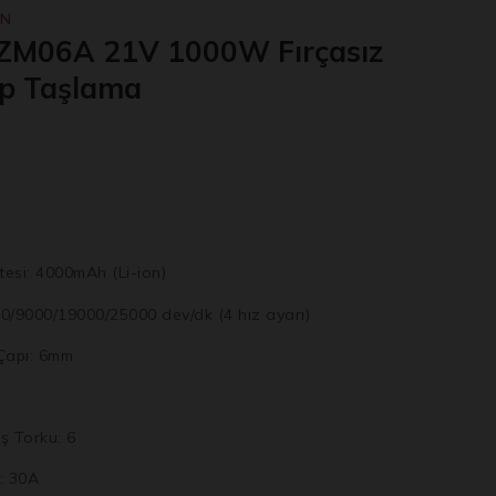
AN
M06A 21V 1000W Fırçasız
lıp Taşlama
tesi: 4000mAh (Li-ion)
00/9000/19000/25000 dev/dk (4 hız ayarı)
Çapı: 6mm
ş Torku: 6
: 30A