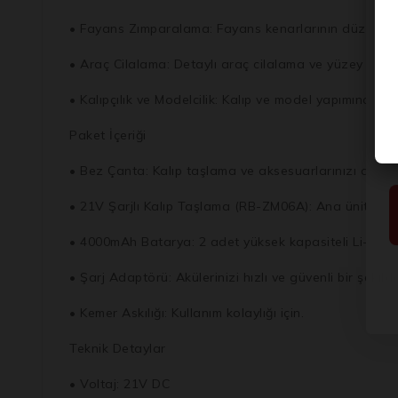
• Fayans Zımparalama: Fayans kenarlarının düzeltilme
• Araç Cilalama: Detaylı araç cilalama ve yüzey düzel
• Kalıpçılık ve Modelcilik: Kalıp ve model yapımında 
Paket İçeriği
• Bez Çanta: Kalıp taşlama ve aksesuarlarınızı düzenl
• 21V Şarjlı Kalıp Taşlama (RB-ZM06A): Ana ünite.
• 4000mAh Batarya: 2 adet yüksek kapasiteli Li-ion ak
• Şarj Adaptörü: Akülerinizi hızlı ve güvenli bir şekilde
• Kemer Askılığı: Kullanım kolaylığı için.
Teknik Detaylar
• Voltaj: 21V DC