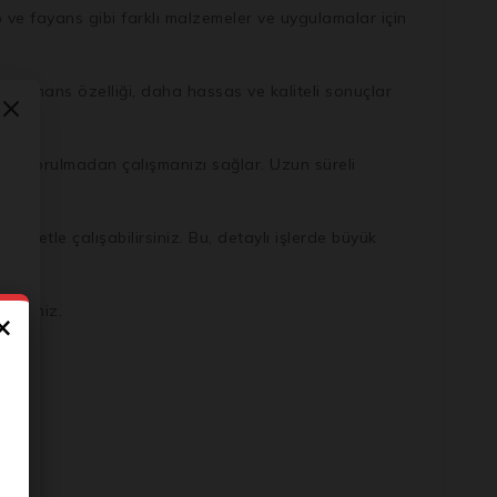
 ve fayans gibi farklı malzemeler ve uygulamalar için
rformans özelliği, daha hassas ve kaliteli sonuçlar
ve yorulmadan çalışmanızı sağlar. Uzun süreli
iyetle çalışabilirsiniz. Bu, detaylı işlerde büyük
lirsiniz.
×