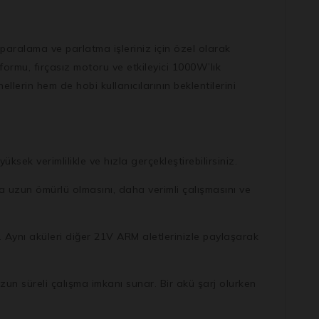
aralama ve parlatma işleriniz için özel olarak
mu, fırçasız motoru ve etkileyici 1000W’lık
lerin hem de hobi kullanıcılarının beklentilerini
k verimlilikle ve hızla gerçekleştirebilirsiniz.
uzun ömürlü olmasını, daha verimli çalışmasını ve
Aynı aküleri diğer 21V ARM aletlerinizle paylaşarak
zun süreli çalışma imkanı sunar. Bir akü şarj olurken