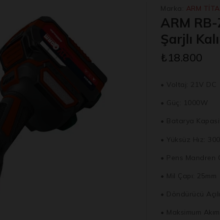
Marka:
ARM TİT
ARM RB-Z
Şarjlı Ka
₺
18.800
• Voltaj: 21V DC
• Güç: 1000W
• Batarya Kapasi
• Yüksüz Hız: 30
• Pens Mandren 
• Mil Çapı: 25mm
• Döndürücü Açılı
• Maksimum Akım