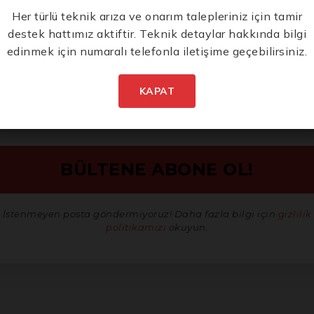
Yeni Ürünlerden İlk
Her türlü teknik arıza ve onarım talepleriniz için tamir
si ve yüzey hazırlığı.
destek hattımız aktiftir. Teknik detaylar hakkında bilgi
Siz Haberdar Olun.
edinmek için numaralı telefonla iletişime geçebilirsiniz.
tme işlemleri.
hassas düzeltmeler ve son dokunuşlar.
KAPAT
i ve güvenli bir şekilde saklamak ve taşımak için dayanıklı bez ç
ü ile kesintisiz çalışma.
İstenmeyen posta göndermiyoruz! Daha fazla bilgi için
gizlilik
 şarj etmek için.
politikamızı
okuyun.