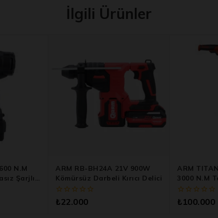
İlgili Ürünler
600 N.m
ARM RB-BH24A 21V 900W
ARM TITAN
sız Şarjlı
Kömürsüz Darbeli Kırıcı Delici
3000 N.m T
inesi
Sökme Mak
0
0
₺
22.000
₺
100.000
5
5
üzerinden
üzerinden