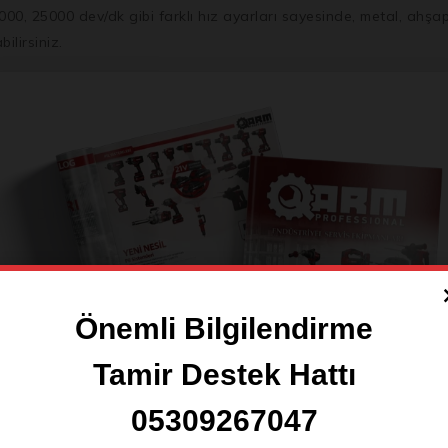
00, 25000 dev/dk gibi farklı hız ayarları sayesinde, metal, ahşap
ilirsiniz.
sında hızın sürekli kontrol altında olmasını sağlayan dinamik pe
n ince ve kompakt gövdesi sayesinde dar alanlarda bile rahat 
 LED ışık sayesinde karanlık ve loş ortamlarda bile yüksek hassas
taşlamayı kolayca yanınızda taşıyabilir, erişilebilirliğinizi artırabi
Önemli Bilgilendirme
 yelpazesine sahiptir:
Tamir Destek Hattı
ini temizleme ve metal yüzeyleri parlatma.
05309267047
lama.