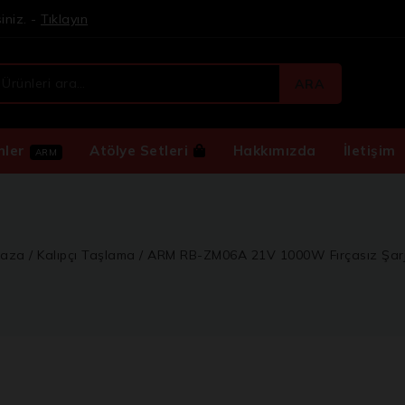
iniz. -
Tıklayın
ARA
nler
Atölye Setleri
Hakkımızda
İletişim
ARM
aza
/
Kalıpçı Taşlama
/
ARM RB-ZM06A 21V 1000W Fırçasız Şarjl