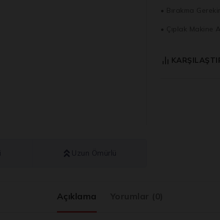
• Bırakma Gereki
• Çıplak Makine Ağ
KARŞILAŞTI
i
Uzun Ömürlü
Açıklama
Yorumlar (0)