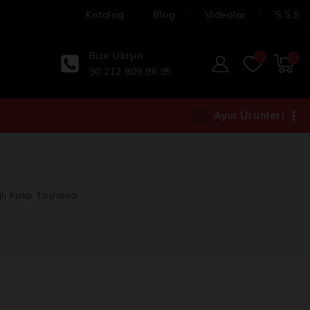
Katalog
Blog
Videolar
S.S.S
Bize Ulaşın:
0
0
90 212 809 96 95
Ayın Ürünleri
ı Kalıp Taşlama