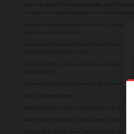
• Dört Hız Ayarı (3000-25000 dev/dk): 3000, 9000, 190
en uygun hızı seçerek hassasiyet ve verimlilik sağlayab
• Dinamik Performans için Hız Kontrolü: Uygulama sıra
elde etmenize yardımcı olur.
• Kompakt ve Ergonomik Tasarım: Rahat tutuş sağlaya
kullanımlarda bile konfor sunar.
• LED Aydınlatma: Çalışma alanınızı aydınlatan entegre
kolaylık sağlar.
• Kemer Askılığı: Entegre kemer askılığı sayesinde kalıp 
Geniş Uygulama Alanları
ARM RB-ZM06A, çok yönlü yapısıyla geniş bir kullanım
• Metal İşleri: Metal kesme, çapak alma, kaynak izler
• Ahşap İşleri: Ahşap oyma, şekillendirme ve zımpara