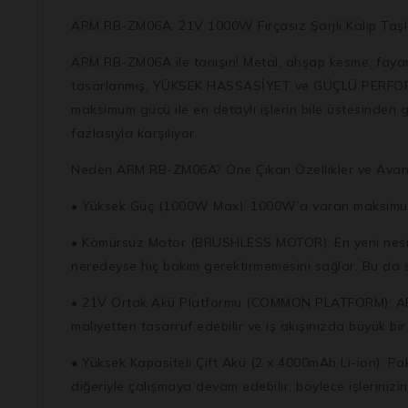
ARM RB-ZM06A: 21V 1000W Fırçasız Şarjlı Kalıp Ta
ARM RB-ZM06A ile tanışın! Metal, ahşap kesme, fayans
tasarlanmış, YÜKSEK HASSASİYET ve GÜÇLÜ PERFORMANS
maksimum gücü ile en detaylı işlerin bile üstesinden g
fazlasıyla karşılıyor.
Neden ARM RB-ZM06A? Öne Çıkan Özellikler ve Avan
• Yüksek Güç (1000W Max): 1000W’a varan maksimum güc
• Kömürsüz Motor (BRUSHLESS MOTOR): En yeni nesil k
neredeyse hiç bakım gerektirmemesini sağlar. Bu da 
• 21V Ortak Akü Platformu (COMMON PLATFORM): ARM’ın
maliyetten tasarruf edebilir ve iş akışınızda büyük bir 
• Yüksek Kapasiteli Çift Akü (2 x 4000mAh Li-ion): Pa
diğeriyle çalışmaya devam edebilir, böylece işlerinizi