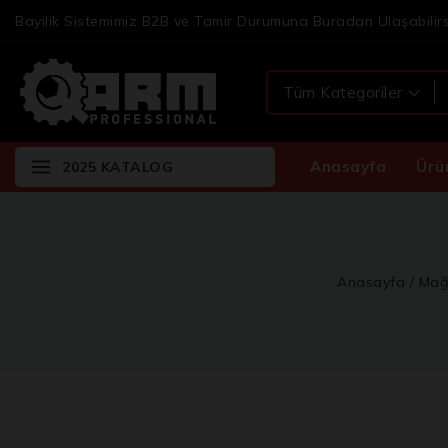
Bayilik Sistemimiz B2B ve Tamir Durumuna Buradan Ulaşabilirs
Anasayfa
Ürü
2025 KATALOG
Anasayfa
/
Mağ