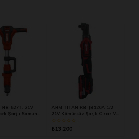
 RB-827T: 21V
ARM TITAN RB-JB120A 1/2
ork Şarjlı Somun
21V Kömürsüz Şarjlı Cırcır Ve
inesi
Vidalama Seti – 160Nm Güç
0
₺
13.200
5
üzerinden