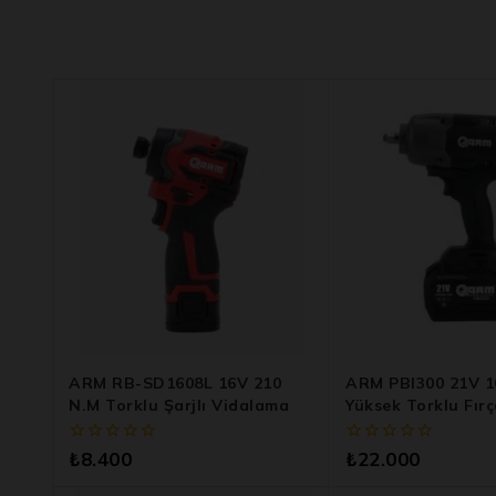
ARM RB-SD1608L 16V 210
ARM PBI300 21V 1
N.m Torklu Şarjlı Vidalama
Yüksek Torklu Fırça
Somun Sökme Mak
0
0
₺
8.400
₺
22.000
5
5
üzerinden
üzerinden