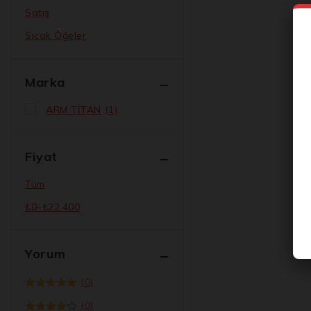
Satış
Sıcak Öğeler
Marka
ARM TİTAN
(1)
Fiyat
Tüm
₺
0
–
₺
22.400
Yorum
(0)
(0)