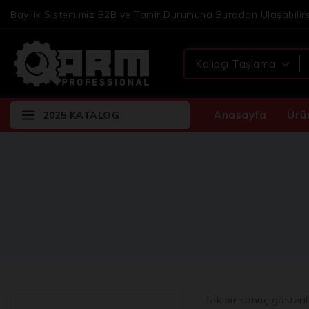
Bayilik Sistemimiz B2B ve Tamir Durumuna Buradan Ulaşabilirs
Anasayfa
Ürü
2025 KATALOG
Genel
Avuç Taşlama
Batarya ve Adaptörler
Bitsler
Cırcır Kolları
Gres Pompası
Tek bir sonuç gösteril