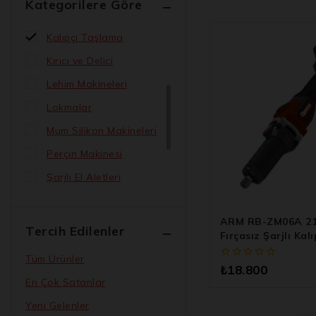
Kategorilere Göre
Havyalar
Kalıpçı Taşlama
Kırıcı ve Delici
Lehim Makineleri
Lokmalar
Mum Silikon Makineleri
Perçin Makinesi
Şarjlı El Aletleri
Şarjlı Led Lambalar
ARM RB-ZM06A 2
Somun Sökmeler
Tercih Edilenler
Fırçasız Şarjlı Ka
Tampon Kaynak Makinesi
Tüm Ürünler
0
₺
18.800
Uzatma Kolları
5
En Çok Satanlar
üzerinden
Vidalama ve Matkaplar
Yeni Gelenler