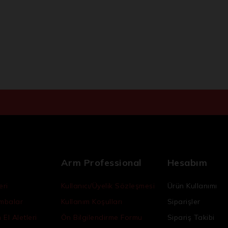
İstenmeyen posta göndermiyoruz! Daha fazla bilgi için
gizlilik politikamızı
okuyun.
Arm Professional
Hesabım
eri
Kullanıcı/Üyelik Sözleşmesi
Ürün Kullanımı
ambalar
Kullanım Koşulları
Siparişler
El Aletleri
Ön Bilgilendirme Formu
Sipariş Takibi