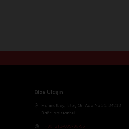
Bize Ulaşın
Mahmutbey, İstoç 15. Ada No:31, 34218
Bağcılar/İstanbul
(+90) 212-809-96-95