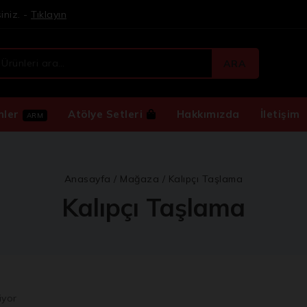
iniz. -
Tıklayın
ARA
nler
Atölye Setleri
Hakkımızda
İletişim
ARM
Anasayfa
/
Mağaza
/
Kalıpçı Taşlama
Kalıpçı Taşlama
iyor