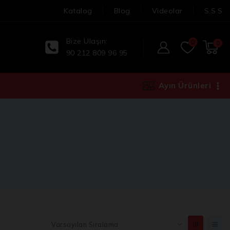
Katalog
Blog
Videolar
S.S.S
Bize Ulaşın:
0
0
90 212 809 96 95
Ayın Ürünleri