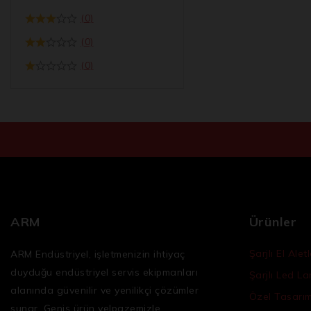
(0)
(0)
(0)
ARM
Ürünler
Şarjlı El Aletl
ARM Endüstriyel, işletmenizin ihtiyaç
duyduğu
endüstriyel servis ekipmanları
Şarjlı Led L
alanında güvenilir ve yenilikçi çözümler
Özel Tasarım 
sunar. Geniş ürün yelpazemizle,