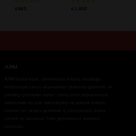
LED Lamba
LED Lamba
0
0
₺
840
₺
1.600
5
5
üzerinden
üzerinden
ARM
ARM Endüstriyel, işletmenizin ihtiyaç duyduğu
endüstriyel servis ekipmanları
alanında güvenilir ve
yenilikçi çözümler sunar. Geniş ürün yelpazemizle,
sektördeki en son teknolojileri ve yüksek kaliteli
ürünleri bir araya getirerek iş süreçlerinizi daha
verimli ve sorunsuz hale getirmenize yardımcı
oluyoruz.