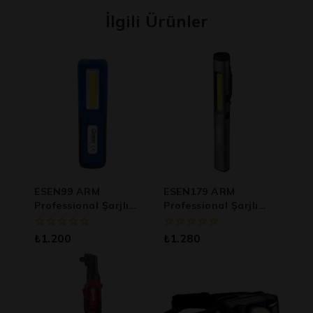
İlgili Ürünler
ESEN99 ARM
ESEN179 ARM
Professional Şarjlı
Professional Şarjlı
LED Lamba
LED Kalem Lamba
0
0
₺
1.200
₺
1.280
5
5
üzerinden
üzerinden