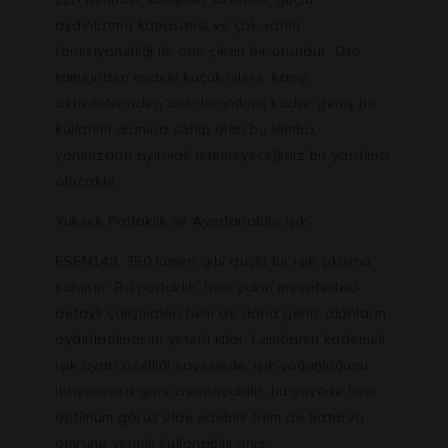
aydınlatma kapasitesi ve çok yönlü
fonksiyonelliği ile öne çıkan bir üründür. Oto
tamirinden evdeki küçük işlere, kamp
aktivitelerinden acil durumlara kadar geniş bir
kullanım alanına sahip olan bu lamba,
yanınızdan ayırmak istemeyeceğiniz bir yardımcı
olacaktır.
Yüksek Parlaklık ve Ayarlanabilir Işık
ESEN149, 350 lümen gibi güçlü bir ışık çıkışına
sahiptir. Bu parlaklık, hem yakın mesafedeki
detaylı çalışmaları hem de daha geniş alanların
aydınlatılmasını yeterli kılar. Lambanın kademeli
ışık ayarı özelliği sayesinde, ışık yoğunluğunu
ihtiyacınıza göre ayarlayabilir, bu sayede hem
optimum görüş elde edebilir hem de batarya
ömrünü verimli kullanabilirsiniz.