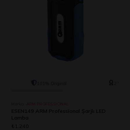
101% Original
2 Yıl Ga
Marka:
ARM PROFESSİONAL
ESEN149 ARM Professional Şarjlı LED
Lamba
₺
1.240