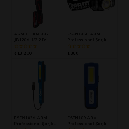
ARM TITAN RB-
ESEN146C ARM
JB120A 1/2 21V
Professional Şarjlı
Kömürsüz Şarjlı Cırcır
Kafa Lambası
Ve Vidalama Seti –
0
0
₺
13.200
₺
800
160Nm Güç
5
5
üzerinden
üzerinden
ESEN102A ARM
ESEN109 ARM
Professional Şarjlı
Professional Şarjlı