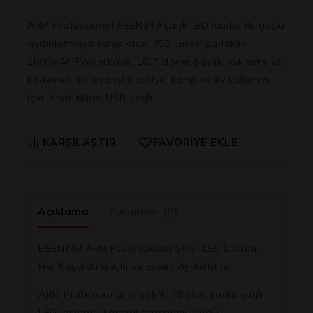
ARM Professional ESEN149 şarjlı LED lamba ile güçlü
aydınlatmaya sahip olun. 350 lümen parlaklık,
2000mAh Powerbank, 180° döner başlık, mıknatıs ve
kademeli ışık ayarıyla atölye, kamp ve ev kullanımı
için ideal. Mikro USB şarjlı.
KARŞILAŞTIR
FAVORIYE EKLE
Açıklama
Yorumlar (0)
ESEN149 ARM Professional Şarjlı LED Lamba:
Her Koşulda Güçlü ve Esnek Aydınlatma
ARM Professional’ın ESEN149 stok kodlu şarjlı
LED lambası, kompakt tasarımı, güçlü