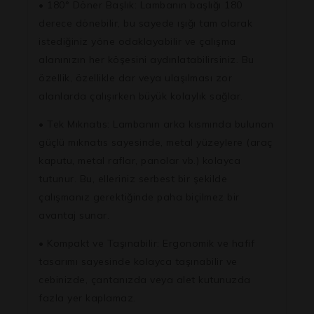
• 180° Döner Başlık: Lambanın başlığı 180
derece dönebilir, bu sayede ışığı tam olarak
istediğiniz yöne odaklayabilir ve çalışma
alanınızın her köşesini aydınlatabilirsiniz. Bu
özellik, özellikle dar veya ulaşılması zor
alanlarda çalışırken büyük kolaylık sağlar.
• Tek Mıknatıs: Lambanın arka kısmında bulunan
güçlü mıknatıs sayesinde, metal yüzeylere (araç
kaputu, metal raflar, panolar vb.) kolayca
tutunur. Bu, elleriniz serbest bir şekilde
çalışmanız gerektiğinde paha biçilmez bir
avantaj sunar.
• Kompakt ve Taşınabilir: Ergonomik ve hafif
tasarımı sayesinde kolayca taşınabilir ve
cebinizde, çantanızda veya alet kutunuzda
fazla yer kaplamaz.