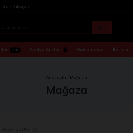
iniz. -
Tıklayın
ARA
nler
Atölye Setleri
Hakkımızda
İletişim
ARM
Anasayfa
/
Mağaza
Mağaza
0
değeri gösteriliyor