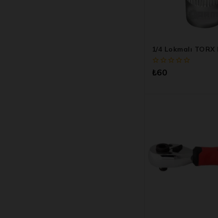
1/4 Lokmalı TORX B
0
₺
60
5
üzerinden