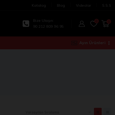
Katalog
Blog
Videolar
S.S.S
Bize Ulaşın:
0
0
90 212 809 96 95
Ayın Ürünleri