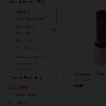
Kategorilere Göre
Genel
(2)
Avuç Taşlama
(1)
Batarya ve
(11)
Adaptörler
Bitsler
(22)
Cırcır Kolları
(9)
Gres Pompası
(1)
Havyalar
(1)
Kalıpçı Taşlama
(1)
1/2 Lokmalı TORX 
Tercih Edilenler
Kırıcı ve Delici
(1)
0
₺
140
Tüm Ürünler
Lehim Makineleri
(1)
5
üzerinden
En Çok Satanlar
Lokmalar
(33)
Yeni Gelenler
Mum Silikon