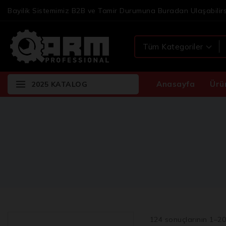
Bayilik Sistemimiz B2B ve Tamir Durumuna Buradan Ulaşabilirs
Anasayfa
Ürü
2025 KATALOG
124
sonuçlarının 1–
2