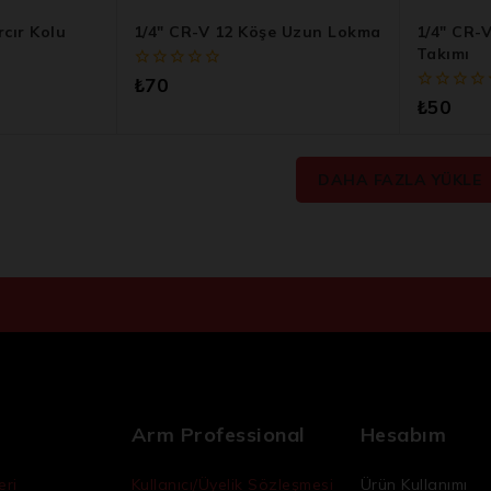
rcır Kolu
1/4″ CR-V 12 Köşe Uzun Lokma
1/4″ CR-
Takımı
0
₺
70
5
0
₺
50
üzerinden
5
üzerinden
DAHA FAZLA YÜKLE
Arm Professional
Hesabım
eri
Kullanıcı/Üyelik Sözleşmesi
Ürün Kullanımı