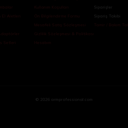
ambalar
Kullanım Koşulları
Siparişler
El Aletleri
Ön Bilgilendirme Formu
Sipariş Takibi
Mesafeli Satış Sözleşmesi
Tamir / Bakım Tak
Adaptörler
Gizlilik Sözleşmesi & Politikası
s Setleri
Hesabım
© 2026 armprofessional.com