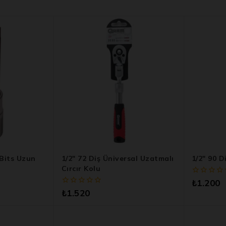
Bits Uzun
1/2″ 72 Diş Üniversal Uzatmalı
1/2″ 90 D
Cırcır Kolu
0
₺
1.200
5
0
₺
1.520
üzerinden
5
üzerinden