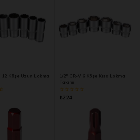
V 12 Köşe Uzun Lokma
1/2″ CR-V 6 Köşe Kısa Lokma
Takımı
0
₺
224
5
üzerinden