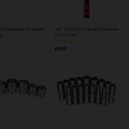
iş Üniversal Uzatmalı
1/4″ 72 Diş Üniversal Uzatmalı
lu
Cırcır Kolu
0
₺
960
5
üzerinden