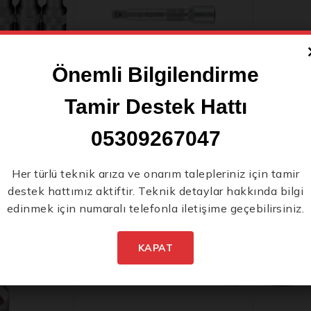
Önemli Bilgilendirme
Tamir Destek Hattı
rx Lokmalı
1/2″ CR-V Uzatma Kolları
1/4 Lokma
05309267047
0
0
₺
320
₺
60
5
5
Yeni Ürünlerden İlk
üzerinden
üzerinden
Her türlü teknik arıza ve onarım talepleriniz için tamir
destek hattımız aktiftir. Teknik detaylar hakkında bilgi
Siz Haberdar Olun.
edinmek için numaralı telefonla iletişime geçebilirsiniz.
KAPAT