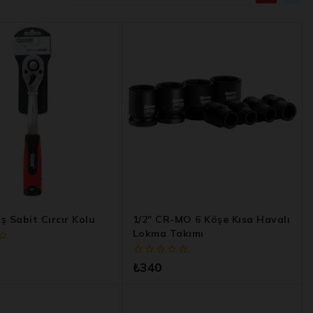
iş Sabit Cırcır Kolu
1/2″ CR-MO 6 Köşe Kısa Havalı
Lokma Takımı
0
₺
340
5
üzerinden