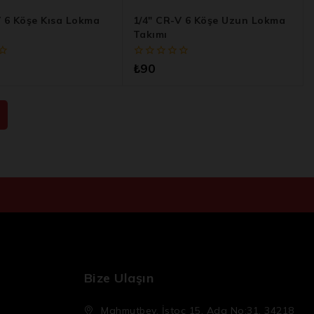
V 6 Köşe Kısa Lokma
1/4″ CR-V 6 Köşe Uzun Lokma
Takımı
0
₺
90
5
üzerinden
Bize Ulaşın
Mahmutbey, İstoç 15. Ada No:31, 34218