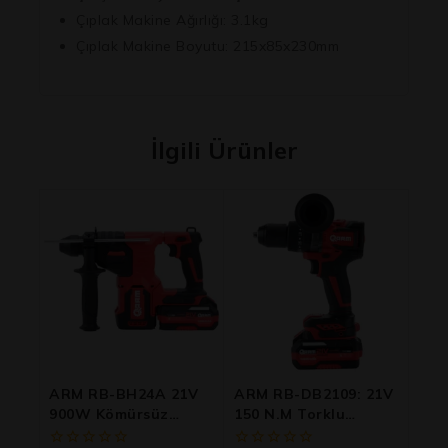
Çıplak Makine Ağırlığı:
3.1kg
Çıplak Makine Boyutu:
215x85x230mm
İlgili Ürünler
ARM RB-BH24A 21V
ARM RB-DB2109: 21V
900W Kömürsüz
150 N.m Torklu
Darbeli Kırıcı Delici
Darbeli Şarjlı Matkap