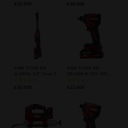
0
0
₺
22.000
₺
16.000
5
5
üzerinden
üzerinden
ARM TITAN RB-
ARM TITAN RB-
JL100AL 1/2″ Uzun Tip
SD2108-W 21V 320
21V Kömürsüz Şarjlı
Nm Güçlü Çift Akülü
Cırcır
Şarjlı Somun Sıkma
0
0
₺
15.000
₺
12.000
Ve Vidalama Makinesi
5
5
üzerinden
üzerinden