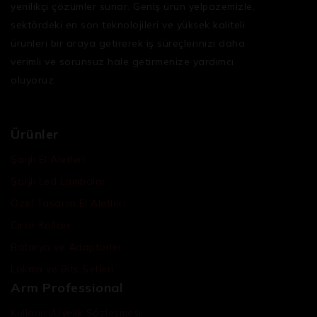
yenilikçi çözümler sunar. Geniş ürün yelpazemizle,
sektördeki en son teknolojileri ve yüksek kaliteli
ürünleri bir araya getirerek iş süreçlerinizi daha
verimli ve sorunsuz hale getirmenize yardımcı
oluyoruz.
Ürünler
Şarjlı El Aletleri
Şarjlı Led Lambalar
Özel Tasarım El Aletleri
Cırcır Kolları
Batarya ve Adaptörler
Lokma ve Bits Setleri
Arm Professional
Kullanıcı/Üyelik Sözleşmesi