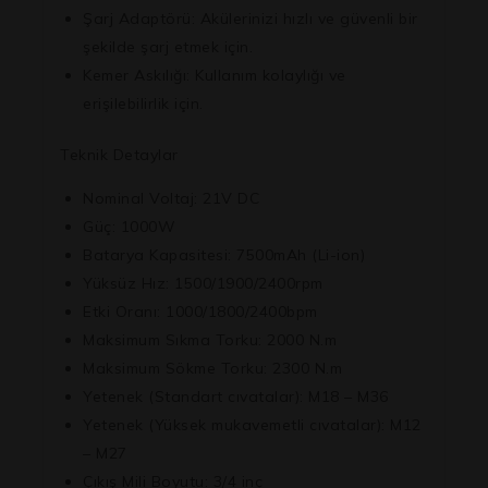
Şarj Adaptörü:
Akülerinizi hızlı ve güvenli bir
şekilde şarj etmek için.
Kemer Askılığı:
Kullanım kolaylığı ve
erişilebilirlik için.
Teknik Detaylar
Nominal Voltaj:
21V DC
Güç:
1000W
Batarya Kapasitesi:
7500mAh (Li-ion)
Yüksüz Hız:
1500/1900/2400rpm
Etki Oranı:
1000/1800/2400bpm
Maksimum Sıkma Torku:
2000 N.m
Maksimum Sökme Torku:
2300 N.m
Yetenek (Standart cıvatalar):
M18 – M36
Yetenek (Yüksek mukavemetli cıvatalar):
M12
– M27
Çıkış Mili Boyutu:
3/4 inç