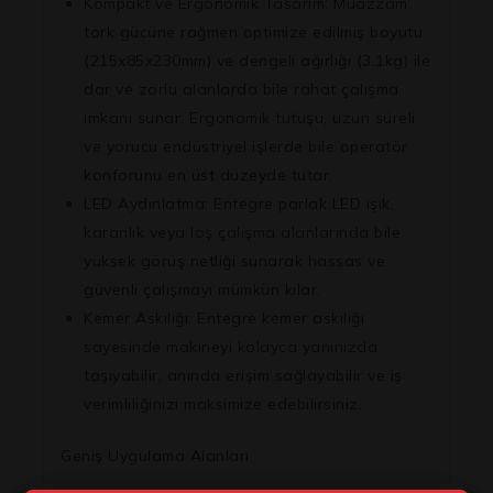
Kompakt ve Ergonomik Tasarım:
Muazzam
tork gücüne rağmen optimize edilmiş boyutu
(215x85x230mm) ve dengeli ağırlığı (3.1kg) ile
dar ve zorlu alanlarda bile rahat çalışma
imkanı sunar. Ergonomik tutuşu, uzun süreli
ve yorucu endüstriyel işlerde bile operatör
konforunu en üst düzeyde tutar.
LED Aydınlatma:
Entegre parlak LED ışık,
karanlık veya loş çalışma alanlarında bile
yüksek görüş netliği sunarak hassas ve
güvenli çalışmayı mümkün kılar.
Kemer Askılığı:
Entegre kemer askılığı
sayesinde makineyi kolayca yanınızda
taşıyabilir, anında erişim sağlayabilir ve iş
verimliliğinizi maksimize edebilirsiniz.
Geniş Uygulama Alanları