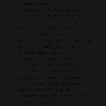
mutlak bir çözümdür.
En Yeni Nesil Fırçasız Motor (BRUSHLESS
MOTOR):
ARM TITAN RB-826’nın kalbinde yer
alan yüksek performanslı fırçasız motor
teknolojisi, geleneksel motorlara göre çok
daha uzun ömürlü, üstün verimli ve bakım
gerektirmeyen bir yapı sunar. Bu, makinenizin
her zaman maksimum güç ve performansla
çalışmasını sağlar, aşırı ısınmayı engeller ve
akü ömrünü önemli ölçüde uzatır.
21V Ortak Akü Platformu (COMMON
PLATFORM):
ARM TITAN’ın geniş 21V
serisindeki tüm ürünleriyle uyumlu akü
sistemine sahiptir. Bu sayede, aynı aküleri
diğer 21V ARM TITAN aletlerinizle
paylaşabilir, yatırım maliyetinizden tasarruf
edebilir ve iş akışınızda benzersiz bir esneklik