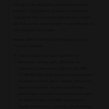
tork gücü ile sektördeki standartları yeniden
belirliyor. En büyük ve en sıkışmış endüstriyel
cıvataların bile üstesinden gelmek için üretilen
RB-826, gücün, dayanıklılığın ve güvenilirliğin en
üst seviyesini temsil eder.
Neden ARM TITAN RB-826? Rakipsiz Güç ve
Yenilikçi Özellikler
Sektör Lideri Tork Gücü (2300 N.m):
Maksimum sökme torku 2300 N.m ve
maksimum sıkma torku 2000 N.m ile ARM
TITAN RB-826, şarjlı somun sökme makineleri
arasında eşsiz bir güce sahiptir. Paslanmış,
aşırı sıkışmış veya devasa boyutlardaki
endüstriyel cıvataları bile zahmetsizce söker
ve güvenle takar. Özellikle çelik yapılar,
büyük makineler ve otomotiv gibi alanlarda