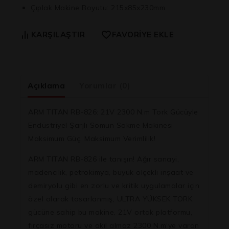
Çıplak Makine Boyutu:
215x85x230mm
KARŞILAŞTIR
FAVORIYE EKLE
Açıklama
Yorumlar (0)
ARM TITAN RB-826: 21V 2300 N.m Tork Gücüyle
Endüstriyel Şarjlı Somun Sökme Makinesi –
Maksimum Güç, Maksimum Verimlilik!
ARM TITAN RB-826
ile tanışın! Ağır sanayi,
madencilik, petrokimya, büyük ölçekli inşaat ve
demiryolu gibi en zorlu ve kritik uygulamalar için
özel olarak tasarlanmış,
ULTRA YÜKSEK TORK
gücüne sahip bu makine, 21V ortak platformu,
fırçasız motoru ve akıl almaz
2300 N.m
‘ye varan