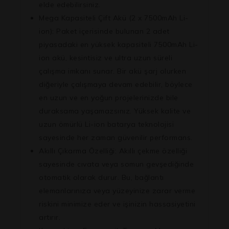
elde edebilirsiniz.
Mega Kapasiteli Çift Akü (2 x 7500mAh Li-
ion):
Paket içerisinde bulunan 2 adet
piyasadaki en yüksek kapasiteli 7500mAh Li-
ion akü, kesintisiz ve ultra uzun süreli
çalışma imkanı sunar. Bir akü şarj olurken
diğeriyle çalışmaya devam edebilir, böylece
en uzun ve en yoğun projelerinizde bile
duraksama yaşamazsınız. Yüksek kalite ve
uzun ömürlü Li-ion batarya teknolojisi
sayesinde her zaman güvenilir performans.
Akıllı Çıkarma Özelliği:
Akıllı çekme özelliği
sayesinde cıvata veya somun gevşediğinde
otomatik olarak durur. Bu, bağlantı
elemanlarınıza veya yüzeyinize zarar verme
riskini minimize eder ve işinizin hassasiyetini
artırır.