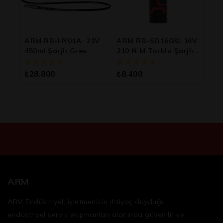
ARM RB-HY01A: 21V
ARM RB-SD1608L 16V
450ml Şarjlı Gres
210 N.m Torklu Şarjlı
Pompası
Vidalama
0
0
₺
28.800
₺
8.400
5
5
üzerinden
üzerinden
ARM
ARM Endüstriyel, işletmenizin ihtiyaç duyduğu
endüstriyel servis ekipmanları
alanında güvenilir ve