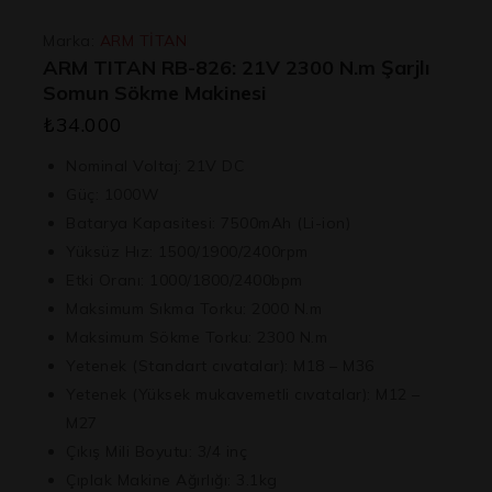
Marka:
ARM TİTAN
ARM TITAN RB-826: 21V 2300 N.m Şarjlı
Somun Sökme Makinesi
₺
34.000
Nominal Voltaj:
21V DC
Güç:
1000W
Batarya Kapasitesi:
7500mAh (Li-ion)
Yüksüz Hız:
1500/1900/2400rpm
Etki Oranı:
1000/1800/2400bpm
Maksimum Sıkma Torku:
2000 N.m
Maksimum Sökme Torku:
2300 N.m
Yetenek (Standart cıvatalar):
M18 – M36
Yetenek (Yüksek mukavemetli cıvatalar):
M12 –
M27
Çıkış Mili Boyutu:
3/4 inç
Çıplak Makine Ağırlığı:
3.1kg