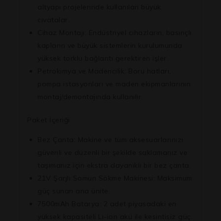
altyapı projelerinde kullanılan büyük
cıvatalar.
Cihaz Montajı:
Endüstriyel cihazların, basınçlı
kapların ve büyük sistemlerin kurulumunda
yüksek torklu bağlantı gerektiren işler.
Petrokimya ve Madencilik:
Boru hatları,
pompa istasyonları ve maden ekipmanlarının
montaj/demontajında kullanılır.
Paket İçeriği
Bez Çanta:
Makine ve tüm aksesuarlarınızı
güvenli ve düzenli bir şekilde saklamanız ve
taşımanız için ekstra dayanıklı bir bez çanta.
21V Şarjlı Somun Sökme Makinesi:
Maksimum
güç sunan ana ünite.
7500mAh Batarya:
2 adet piyasadaki en
yüksek kapasiteli Li-ion akü ile kesintisiz güç.