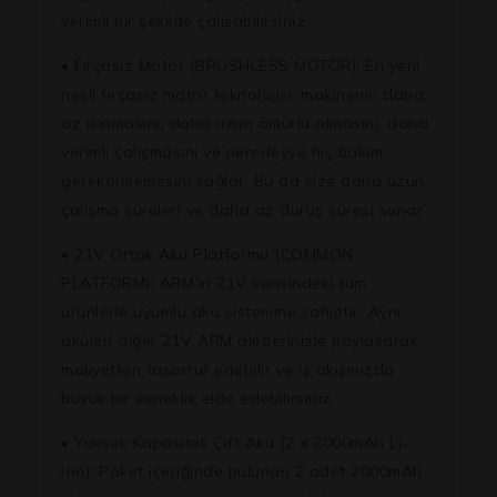
verimli bir şekilde çalışabilirsiniz.
• Fırçasız Motor (BRUSHLESS MOTOR): En yeni
nesil fırçasız motor teknolojisi, makinenin daha
az ısınmasını, daha uzun ömürlü olmasını, daha
verimli çalışmasını ve neredeyse hiç bakım
gerektirmemesini sağlar. Bu da size daha uzun
çalışma süreleri ve daha az duruş süresi sunar.
• 21V Ortak Akü Platformu (COMMON
PLATFORM): ARM’ın 21V serisindeki tüm
ürünlerle uyumlu akü sistemine sahiptir. Aynı
aküleri diğer 21V ARM aletlerinizle paylaşarak
maliyetten tasarruf edebilir ve iş akışınızda
büyük bir esneklik elde edebilirsiniz.
• Yüksek Kapasiteli Çift Akü (2 x 2000mAh Li-
ion): Paket içeriğinde bulunan 2 adet 2000mAh