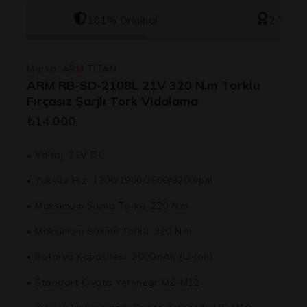
101% Original
2 Yıl Ga
Marka:
ARM TİTAN
ARM RB-SD-2108L 21V 320 N.m Torklu
Fırçasız Şarjlı Tork Vidalama
₺
14.000
• Voltaj: 21V DC
• Yüksüz Hız: 1200/1900/2500/3200rpm
• Maksimum Sıkma Torku: 220 N.m
• Maksimum Sökme Torku: 320 N.m
• Batarya Kapasitesi: 2000mAh (Li-ion)
• Standart Cıvata Yeteneği: M6-M12