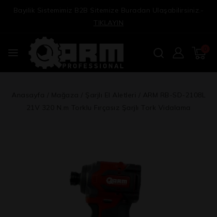
Bayilik Sistemimiz B2B Sitemize Buradan Ulaşabilirsiniz.-
TIKLAYIN
0
Anasayfa
/
Mağaza
/
Şarjlı El Aletleri
/
ARM RB-SD-2108L
21V 320 N.m Torklu Fırçasız Şarjlı Tork Vidalama