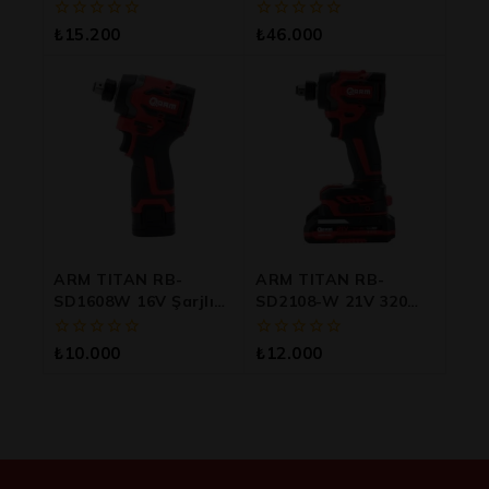
Şarjlı Avuç Taşlama –
Şarjlı Somun Sökme
Profesyonel Kesme Ve
Makinesi
0
0
₺
15.200
₺
46.000
Taşlama
5
5
üzerinden
üzerinden
ARM TITAN RB-
ARM TITAN RB-
SD1608W 16V Şarjlı
SD2108-W 21V 320
Somun Sökme Ve
Nm Güçlü Çift Akülü
Vidalama Makinesi
Şarjlı Somun Sıkma
0
0
₺
10.000
₺
12.000
Ve Vidalama Makinesi
5
5
üzerinden
üzerinden