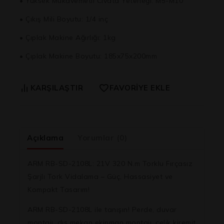
• Yüksek Mukavemetli Cıvata Yeteneği: M5-M10
• Çıkış Mili Boyutu: 1/4 inç
• Çıplak Makine Ağırlığı: 1kg
• Çıplak Makine Boyutu: 185x75x200mm
KARŞILAŞTIR
FAVORIYE EKLE
Açıklama
Yorumlar (0)
ARM RB-SD-2108L: 21V 320 N.m Torklu Fırçasız
Şarjlı Tork Vidalama – Güç, Hassasiyet ve
Kompakt Tasarım!
ARM RB-SD-2108L ile tanışın! Perde, duvar
montajı, dış mekan ekipman montajı, çelik kiremit