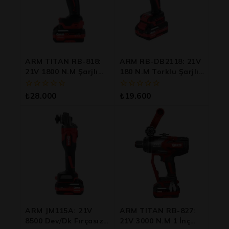
ARM TITAN RB-818:
ARM RB-DB2118: 21V
21V 1800 N.m Şarjlı
180 N.m Torklu Şarjlı
Somun Sökme
Darbeli Matkap
Makinesi
0
0
₺
28.000
₺
19.600
5
5
üzerinden
üzerinden
ARM JM115A: 21V
ARM TITAN RB-827:
8500 Dev/dk Fırçasız
21V 3000 N.m 1 İnç