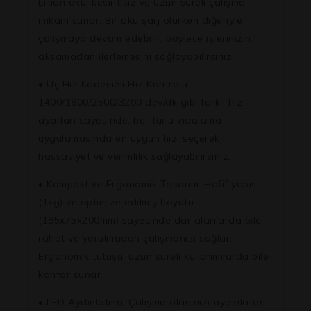
Li-ion akü, kesintisiz ve uzun süreli çalışma
imkanı sunar. Bir akü şarj olurken diğeriyle
çalışmaya devam edebilir, böylece işlerinizin
aksamadan ilerlemesini sağlayabilirsiniz.
• Üç Hız Kademeli Hız Kontrolü:
1400/1900/2500/3200 dev/dk gibi farklı hız
ayarları sayesinde, her türlü vidalama
uygulamasında en uygun hızı seçerek
hassasiyet ve verimlilik sağlayabilirsiniz.
• Kompakt ve Ergonomik Tasarım: Hafif yapısı
(1kg) ve optimize edilmiş boyutu
(185x75x200mm) sayesinde dar alanlarda bile
rahat ve yorulmadan çalışmanızı sağlar.
Ergonomik tutuşu, uzun süreli kullanımlarda bile
konfor sunar.
• LED Aydınlatma: Çalışma alanınızı aydınlatan