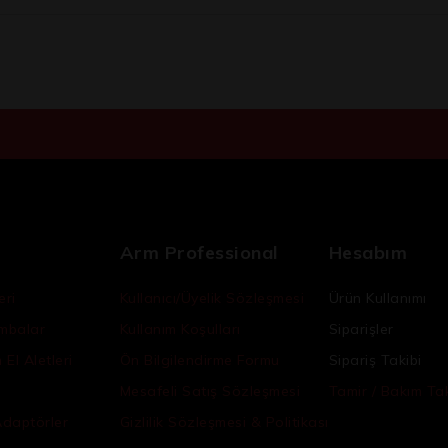
Arm Professional
Hesabım
eri
Kullanıcı/Üyelik Sözleşmesi
Ürün Kullanımı
ambalar
Kullanım Koşulları
Siparişler
El Aletleri
Ön Bilgilendirme Formu
Sipariş Takibi
Mesafeli Satış Sözleşmesi
Tamir / Bakım Tak
Adaptörler
Gizlilik Sözleşmesi & Politikası