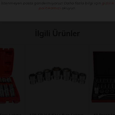
İstenmeyen posta göndermiyoruz! Daha fazla bilgi için
gizlilik
politikamızı
okuyun.
İlgili Ürünler