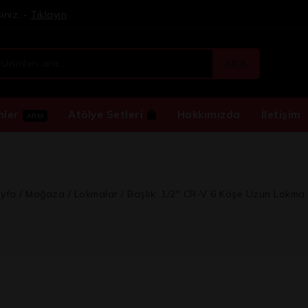
iniz. -
Tıklayın
ARA
nler
Atölye Setleri
Hakkımızda
İletişim
ARM
yfa
/
Mağaza
/
Lokmalar
/
Başlık: 1/2″ CR-V 6 Köşe Uzun Lokma