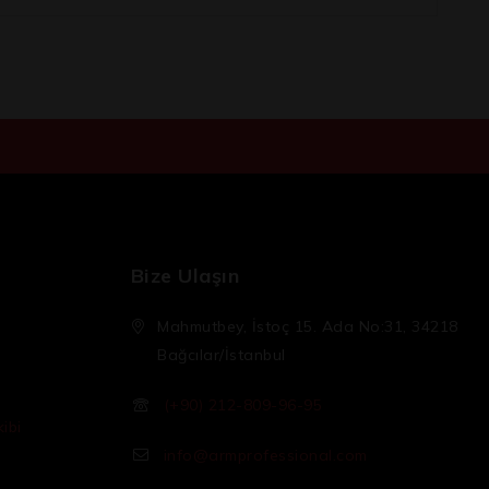
Bize Ulaşın
Mahmutbey, İstoç 15. Ada No:31, 34218
Bağcılar/İstanbul
(+90) 212-809-96-95
ibi
info@armprofessional.com