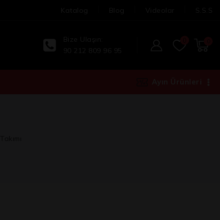
Katalog
Blog
Videolar
S.S.S
Bize Ulaşın:
0
0
90 212 809 96 95
Ayın Ürünleri
 Takımı