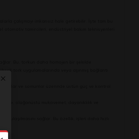
arla çalışmayı imkansız hale getirebilir. İşte tam bu
 otomotiv tamircileri, endüstriyel bakım teknisyenleri
ağlar. Bu, torkun daha homojen bir şekilde
 yüksek tork uygulamalarında veya aşınmış bağlantı
 cıvatalar ve somunlar üzerinde üstün güç ve kontrol
alzeme, olağanüstü mukavemet, dayanıklılık ve
a ulaşılmasını sağlar. Bu özellik, işleri daha hızlı