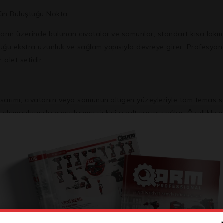
cün Buluştuğu Nokta
rın üzerinde bulunan cıvatalar ve somunlar, standart kısa lokmal
uğu ekstra uzunluk ve sağlam yapısıyla devreye girer. Profesyonel
 alet setidir.
sarımı, cıvatanın veya somunun altıgen yüzeyleriyle tam temas s
ı elemanlarında yuvarlanma riskini azaltmasını sağlar. Özellikle
uygulamalar için ideal olan 1/2″ sürücü boyutu, ağır hizmet tipi
yel ekipmanlar ve büyük otomotiv bileşenleri için mükemmeldir.
üksek kaliteli Krom Vanadyum (CrV) çeliğinden üretilmiştir. Bu m
çalışma koşullarına karşı uzun ömürlü performans garanti eder.
ra veya erişimi kısıtlı bölgelerdeki cıvatalara ve somunlara kolayc
.
 geniş bir metrik ölçü aralığına sahiptir: