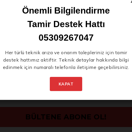
 mm, 16 mm
Önemli Bilgilendirme
Tamir Destek Hattı
05309267047
bağlantı elemanlarıyla çalışırken size esneklik sağlar ve eksiksiz 
Yeni Ürünlerden İlk
Her türlü teknik arıza ve onarım talepleriniz için tamir
destek hattımız aktiftir. Teknik detaylar hakkında bilgi
Siz Haberdar Olun.
edinmek için numaralı telefonla iletişime geçebilirsiniz.
emleri, jant bağlantıları ve diğer derin erişim gerektiren araç bi
etim hatlarının ve endüstriyel ekipmanların montajı, demontajı ve
KAPAT
rı ve diğer ağır vasıtalardaki derin yuvalı veya uzun saplamalı b
aj ve demontaj işinde, standart kısa lokmaların erişemediği duru
e ulaşılması zor sıkma ve gevşetme işlerinizi güvenle, verimli v
değerli bir parçası olacaktır. Detaylı bilgi ve sipariş için armmark