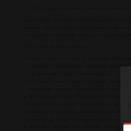
1/2″ CR-V 6 Köşe Uzun Lokma Takımı: Derinlik ve Gü
Ulaşılması zor, derin yuvalardaki veya uzun saplamala
noktada,
1/2″ CR-V 6 Köşe Uzun Lokma Takımı
, sund
ve ağır mekanik işlerle uğraşanlar için vazgeçilmez bir
Üstün Özellikler ve Performans
6 Köşe Tasarım:
Lokmanın iç yapısındaki 6 köşe ta
dağılmasını, kaymayı minimize etmesini ve bağlant
elemanlarında bile üstün kavrama sunar.
1/2″ Drive Boyutu:
Yüksek tork aktarımı gerektiren 
sağlar. Ağır vasıtalar, inşaat makineleri, endüstri
Krom Vanadyum (CR-V) Çeliği:
Bu uzun lokmalar, y
korozyon direnci sunar. Yoğun kullanıma ve zorlu 
Uzatmalı Yapı:
Lokmanın uzun tasarımı, derin yuvala
ve verimli bir şekilde tamamlamanıza yardımcı olur
Geniş Ölçü Yelpazesi:
Set, 8 mm’den 32 mm’ye kadar