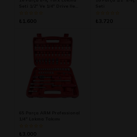
16 Parça E-İç Torx Lokma
18 Parça 1/2″ E-İ
Seti 1/2″ Ve 1/4″ Drive Ile
Seti
Profesyonel Torx
0
0
₺
1.600
₺
3.720
5
5
üzerinden
üzerinden
65 Parça ARM Professional
1/4″ Lokma Takımı
0
₺
3.000