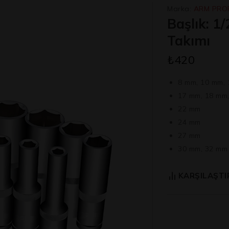
Marka:
ARM PRO
Başlık: 1
Takımı
₺
420
8 mm, 10 mm, 
17 mm, 18 mm
22 mm
24 mm
27 mm
30 mm, 32 mm
KARŞILAŞTI