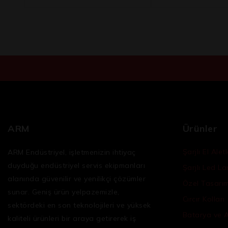
5
üzerinden
ARM
Ürünler
Şarjlı El Aletl
ARM Endüstriyel, işletmenizin ihtiyaç
duyduğu
endüstriyel servis ekipmanları
Şarjlı Led L
alanında güvenilir ve yenilikçi çözümler
Özel Tasarım 
sunar. Geniş ürün yelpazemizle,
Cırcır Kolları
sektördeki en son teknolojileri ve yüksek
Batarya ve 
kaliteli ürünleri bir araya getirerek iş