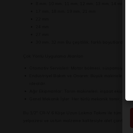
8 mm, 10 mm, 11 mm, 12 mm, 13 mm, 14 mm, 15
17 mm, 18 mm, 19 mm, 21 mm
22 mm
24 mm
27 mm
30 mm, 32 mm Bu çeşitlilik, farklı boyutlardaki 
Çok Yönlü Uygulama Alanları
Otomotiv Servisleri:
Motor bölmesi, süspansiyon sist
Endüstriyel Bakım ve Onarım:
Büyük makinelerin, ür
idealdir.
Ağır Ekipmanlar:
Tarım makineleri, inşaat ekipmanla
Genel Mekanik İşler:
Her türlü mekanik tamir, mont
Bu 1/2″ CR-V 6 Köşe Uzun Lokma Takımı ile tüm derin v
yelpazesi ve üstün malzeme kalitesiyle alet çantanızın 