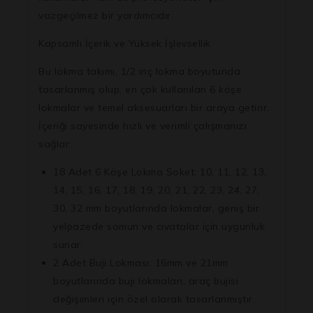
vazgeçilmez bir yardımcıdır.
Kapsamlı İçerik ve Yüksek İşlevsellik
Bu lokma takımı, 1/2 inç lokma boyutunda
tasarlanmış olup, en çok kullanılan 6 köşe
lokmalar ve temel aksesuarları bir araya getirir.
İçeriği sayesinde hızlı ve verimli çalışmanızı
sağlar:
18 Adet 6 Köşe Lokma Soket:
10, 11, 12, 13,
14, 15, 16, 17, 18, 19, 20, 21, 22, 23, 24, 27,
30, 32 mm boyutlarında lokmalar, geniş bir
yelpazede somun ve cıvatalar için uygunluk
sunar.
2 Adet Buji Lokması:
16mm ve 21mm
boyutlarında buji lokmaları, araç bujisi
değişimleri için özel olarak tasarlanmıştır.