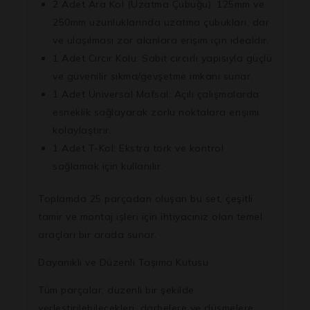
2 Adet Ara Kol (Uzatma Çubuğu):
125mm ve
250mm uzunluklarında uzatma çubukları, dar
ve ulaşılması zor alanlara erişim için idealdir.
1 Adet Cırcır Kolu:
Sabit cırcırlı yapısıyla güçlü
ve güvenilir sıkma/gevşetme imkanı sunar.
1 Adet Üniversal Mafsal:
Açılı çalışmalarda
esneklik sağlayarak zorlu noktalara erişimi
kolaylaştırır.
1 Adet T-Kol:
Ekstra tork ve kontrol
sağlamak için kullanılır.
Toplamda
25 parçadan
oluşan bu set, çeşitli
tamir ve montaj işleri için ihtiyacınız olan temel
araçları bir arada sunar.
Dayanıklı ve Düzenli Taşıma Kutusu
Tüm parçalar, düzenli bir şekilde
yerleştirilebilecekleri, darbelere ve düşmelere