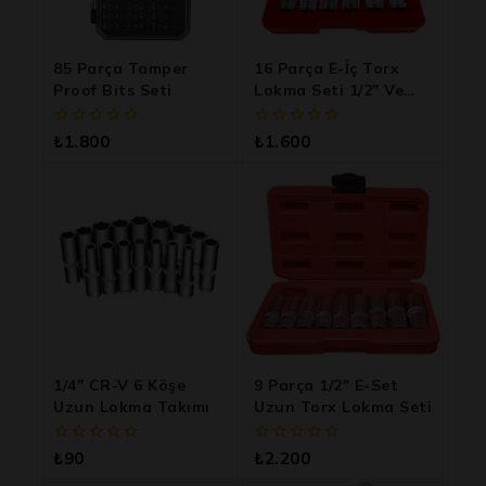
85 Parça Tamper
16 Parça E-İç Torx
Proof Bits Seti
Lokma Seti 1/2″ Ve
1/4″ Drive Ile
Profesyonel Torx
0
0
₺
1.800
₺
1.600
5
5
üzerinden
üzerinden
1/4″ CR-V 6 Köşe
9 Parça 1/2″ E-Set
Uzun Lokma Takımı
Uzun Torx Lokma Seti
0
0
₺
90
₺
2.200
5
5