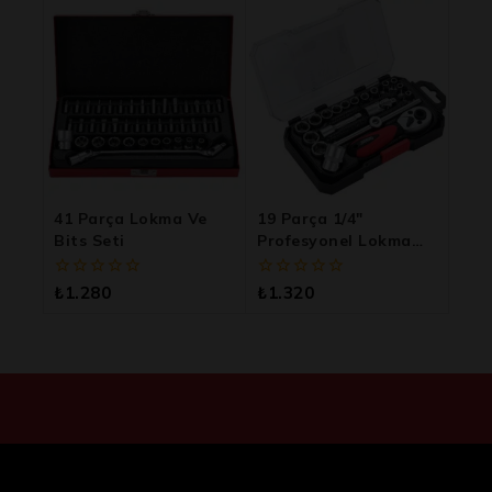
üzerinden
üzerinden
41 Parça Lokma Ve
19 Parça 1/4″
Bits Seti
Profesyonel Lokma
Seti
0
0
₺
1.280
₺
1.320
5
5
üzerinden
üzerinden