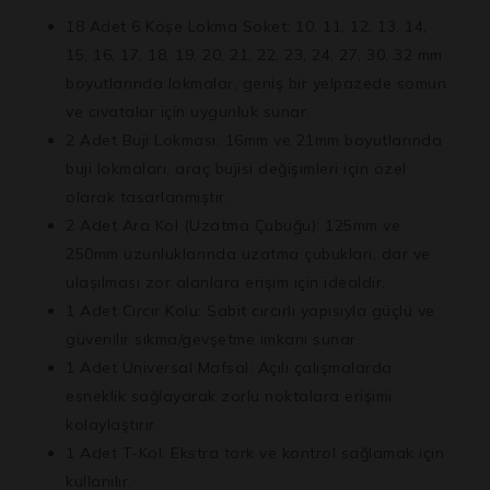
18 Adet 6 Köşe Lokma Soket:
10, 11, 12, 13, 14,
15, 16, 17, 18, 19, 20, 21, 22, 23, 24, 27, 30, 32 mm
boyutlarında lokmalar, geniş bir yelpazede somun
ve cıvatalar için uygunluk sunar.
2 Adet Buji Lokması:
16mm ve 21mm boyutlarında
buji lokmaları, araç bujisi değişimleri için özel
olarak tasarlanmıştır.
2 Adet Ara Kol (Uzatma Çubuğu):
125mm ve
250mm uzunluklarında uzatma çubukları, dar ve
ulaşılması zor alanlara erişim için idealdir.
1 Adet Cırcır Kolu:
Sabit cırcırlı yapısıyla güçlü ve
güvenilir sıkma/gevşetme imkanı sunar.
1 Adet Üniversal Mafsal:
Açılı çalışmalarda
esneklik sağlayarak zorlu noktalara erişimi
kolaylaştırır.
1 Adet T-Kol:
Ekstra tork ve kontrol sağlamak için
kullanılır.