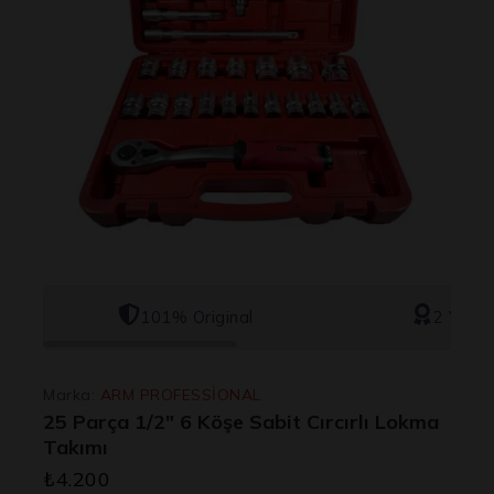
101% Original
2 Yıl Ga
Marka:
ARM PROFESSİONAL
25 Parça 1/2″ 6 Köşe Sabit Cırcırlı Lokma
Takımı
₺
4.200