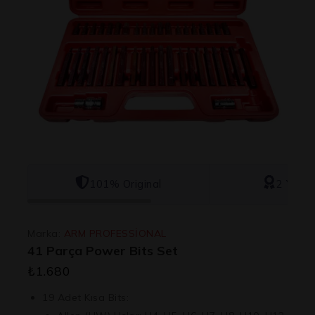
101% Original
2 Yıl Ga
Marka:
ARM PROFESSİONAL
41 Parça Power Bits Set
₺
1.680
19 Adet Kısa Bits: