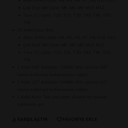
Allen (HW) Uçlar:
H4, H5, H6, H7, H8, H10, H12
Çok Dişli (M) Uçlar:
M5, M6, M8, M10, M12
Torx (T) Uçlar:
T20, T25, T30, T40, T45, T50,
T55
19 Adet Uzun Bits:
Allen (HW) Uçlar:
H4, H5, H6, H7, H8, H10, H12
Çok Dişli (M) Uçlar:
M5, M6, M8, M10, M12
Torx (T) Uçlar:
T20, T25, T30, T40, T45, T50,
T55
1 Adet 3/8″ Adaptör (10MM):
Bits uçlarını 3/8″
lokma kollarıyla kullanmanızı sağlar.
1 Adet 1/2″ Adaptör (10MM):
Bits uçlarını 1/2″
lokma kollarıyla kullanmanızı sağlar.
1 Adet Kutu:
Tüm parçaları düzenli bir şekilde
saklamak için.
KARŞILAŞTIR
FAVORIYE EKLE