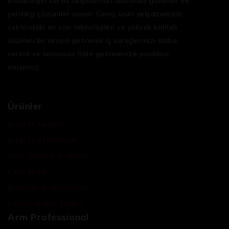
endüstriyel servis ekipmanları
alanında güvenilir ve
yenilikçi çözümler sunar. Geniş ürün yelpazemizle,
sektördeki en son teknolojileri ve yüksek kaliteli
ürünleri bir araya getirerek iş süreçlerinizi daha
verimli ve sorunsuz hale getirmenize yardımcı
oluyoruz.
Ürünler
Şarjlı El Aletleri
Şarjlı Led Lambalar
Özel Tasarım El Aletleri
Cırcır Kolları
Batarya ve Adaptörler
Lokma ve Bits Setleri
Arm Professional