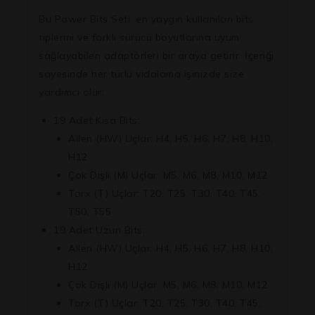
Bu Power Bits Seti, en yaygın kullanılan bits
tiplerini ve farklı sürücü boyutlarına uyum
sağlayabilen adaptörleri bir araya getirir. İçeriği
sayesinde her türlü vidalama işinizde size
yardımcı olur:
19 Adet Kısa Bits:
Allen (HW) Uçlar:
H4, H5, H6, H7, H8, H10,
H12
Çok Dişli (M) Uçlar:
M5, M6, M8, M10, M12
Torx (T) Uçlar:
T20, T25, T30, T40, T45,
T50, T55
19 Adet Uzun Bits:
Allen (HW) Uçlar:
H4, H5, H6, H7, H8, H10,
H12
Çok Dişli (M) Uçlar:
M5, M6, M8, M10, M12
Torx (T) Uçlar:
T20, T25, T30, T40, T45,