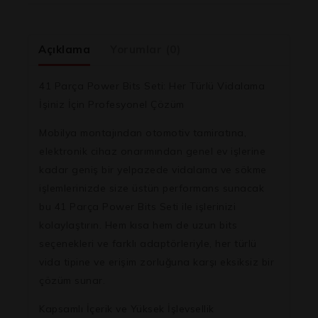
Açıklama
Yorumlar (0)
41 Parça Power Bits Seti: Her Türlü Vidalama
İşiniz İçin Profesyonel Çözüm
Mobilya montajından otomotiv tamiratına,
elektronik cihaz onarımından genel ev işlerine
kadar geniş bir yelpazede vidalama ve sökme
işlemlerinizde size üstün performans sunacak
bu
41 Parça Power Bits Seti
ile işlerinizi
kolaylaştırın. Hem kısa hem de uzun bits
seçenekleri ve farklı adaptörleriyle, her türlü
vida tipine ve erişim zorluğuna karşı eksiksiz bir
çözüm sunar.
Kapsamlı İçerik ve Yüksek İşlevsellik