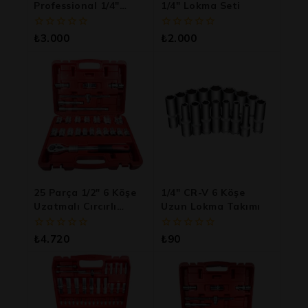
Professional 1/4″
1/4″ Lokma Seti
Lokma Takımı
0
0
₺
3.000
₺
2.000
5
5
üzerinden
üzerinden
25 Parça 1/2″ 6 Köşe
1/4″ CR-V 6 Köşe
Uzatmalı Cırcırlı
Uzun Lokma Takımı
Lokma Takımı
0
0
₺
4.720
₺
90
5
5
üzerinden
üzerinden