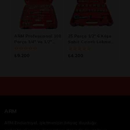
ARM Professional 108
25 Parça 1/2″ 6 Köşe
Parça 1/4″ Ve 1/2″
Sabit Cırcırlı Lokma
Kombine Lokma
Takımı
Takımı
0
0
₺
9.200
₺
4.200
5
5
üzerinden
üzerinden
ARM
ARM Endüstriyel, işletmenizin ihtiyaç duyduğu