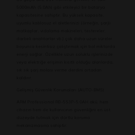
5000mAh (5.0Ah)
gibi etkileyici bir batarya
kapasitesine sahiptir. Bu yüksek kapasite,
uyumlu kablosuz el aletlerinizi (örneğin, şarjlı
matkaplar, vidalama makineleri, testereler,
darbeli anahtarlar vb.) çok daha uzun süreler
boyunca kesintisiz çalıştırmak için bol miktarda
enerji sağlar. Özellikle uzun soluklu işlerinizde
veya elektriğe erişimin kısıtlı olduğu alanlarda,
sık sık şarj molası verme derdini ortadan
kaldırır.
Gelişmiş Güvenlik Korumaları (AUTO-BMS)
ARM Professional RB-5S3P-5.0AH akü, hem
cihazın hem de kullanıcının güvenliğini en üst
düzeyde tutmak için dörtlü koruma
mekanizmasına sahiptir: