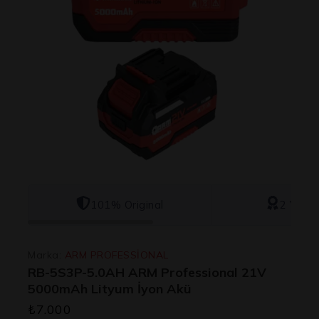
101% Original
2 Yıl Ga
Marka:
ARM PROFESSİONAL
RB-5S3P-5.0AH ARM Professional 21V
5000mAh Lityum İyon Akü
₺
7.000