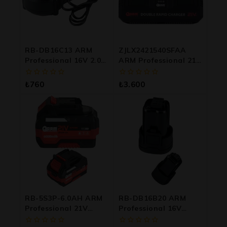
RB-DB16C13 ARM
ZJLX2421540SFAA
Professional 16V 2.0A
ARM Professional 21V
Akü Şarj Cihazı
8.0A Çiftli Hızlı Akü
Şarj Cihazı
0
0
₺
760
₺
3.600
5
5
üzerinden
üzerinden
RB-5S3P-6.0AH ARM
RB-DB16B20 ARM
Professional 21V
Professional 16V
6000mAh Lityum İyon
2000mAh Lityum İyon