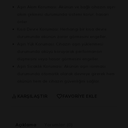
Aşırı Akım Koruması:
Akünün ve bağlı cihazın aşırı
akım çekmesi durumunda sistemi korur, hasarı
önler.
Kısa Devre Koruması:
Herhangi bir kısa devre
durumunda akünün zarar görmesini engeller.
Aşırı Yük Koruması:
Cihazın aşırı yüklenmesi
durumunda aküyü koruyarak performansın
düşmesini veya hasar görmesini engeller.
Aşırı Sıcaklık Koruması:
Akünün aşırı ısınması
durumunda otomatik olarak devreye girerek hem
akünün hem de cihazın güvenliğini sağlar.
KARŞILAŞTIR
FAVORIYE EKLE
Açıklama
Yorumlar (0)