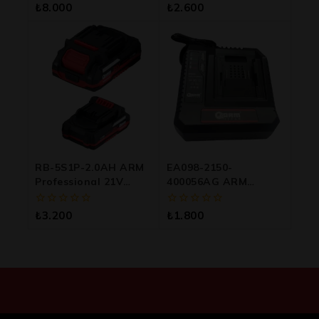
Akü
Akü
0
0
₺
8.000
₺
2.600
5
5
üzerinden
üzerinden
RB-5S1P-2.0AH ARM
EA098-2150-
Professional 21V
400056AG ARM
2000mAh Lityum İyon
Professional 21V 4.0A
Akü Ortak Platform
Akü Şarj Cihazı
0
0
₺
3.200
₺
1.800
Batarya
5
5
üzerinden
üzerinden