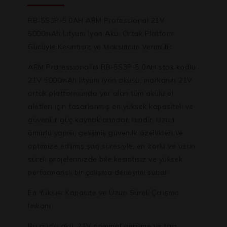
RB-5S3P-5.0AH ARM Professional 21V
5000mAh Lityum İyon Akü: Ortak Platform
Gücüyle Kesintisiz ve Maksimum Verimlilik
ARM Professional’ın RB-5S3P-5.0AH stok kodlu
21V 5000mAh lityum iyon aküsü, markanın 21V
ortak platformunda yer alan tüm akülü el
aletleri için tasarlanmış en yüksek kapasiteli ve
güvenilir güç kaynaklarından biridir. Uzun
ömürlü yapısı, gelişmiş güvenlik özellikleri ve
optimize edilmiş şarj süresiyle, en zorlu ve uzun
süreli projelerinizde bile kesintisiz ve yüksek
performanslı bir çalışma deneyimi sunar.
En Yüksek Kapasite ve Uzun Süreli Çalışma
İmkanı
Bu güçlü akü,
21V
nominal gerilime ve tam