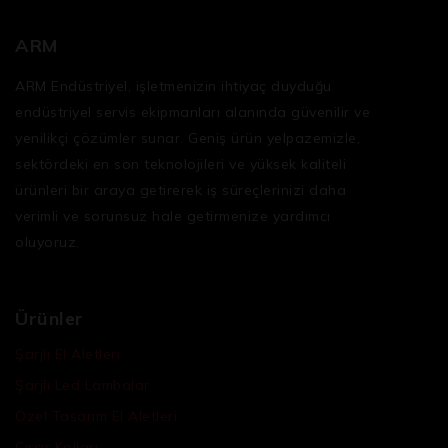
ARM
ARM Endüstriyel, işletmenizin ihtiyaç duyduğu
endüstriyel servis ekipmanları
alanında güvenilir ve
yenilikçi çözümler sunar. Geniş ürün yelpazemizle,
sektördeki en son teknolojileri ve yüksek kaliteli
ürünleri bir araya getirerek iş süreçlerinizi daha
verimli ve sorunsuz hale getirmenize yardımcı
oluyoruz.
Ürünler
Şarjlı El Aletleri
Şarjlı Led Lambalar
Özel Tasarım El Aletleri
Cırcır Kolları