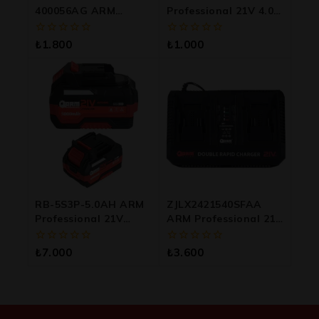
400056AG ARM
Professional 21V 4.0A
Professional 21V 4.0A
Akü Şarj Cihazı
Akü Şarj Cihazı
0
0
₺
1.800
₺
1.000
5
5
üzerinden
üzerinden
RB-5S3P-5.0AH ARM
ZJLX2421540SFAA
Professional 21V
ARM Professional 21V
5000mAh Lityum İyon
8.0A Çiftli Hızlı Akü
Akü
Şarj Cihazı
0
0
₺
7.000
₺
3.600
5
5
üzerinden
üzerinden