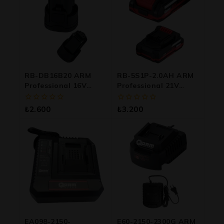
RB-DB16B20 ARM
RB-5S1P-2.0AH ARM
Professional 16V
Professional 21V
2000mAh Lityum İyon
2000mAh Lityum İyon
Akü
Akü Ortak Platform
0
0
₺
2.600
₺
3.200
Batarya
5
5
üzerinden
üzerinden
EA098-2150-
E60-2150-2300G ARM