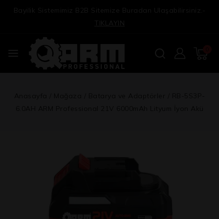
Bayilik Sistemimiz B2B Sitemize Buradan Ulaşabilirsiniz.-
TIKLAYIN
0
Anasayfa
/
Mağaza
/
Batarya ve Adaptörler
/
RB-5S3P-
6.0AH ARM Professional 21V 6000mAh Lityum İyon Akü