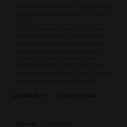
Aşırı Akım Koruması:
Akünün ve bağlı cihazın aşırı
akım çekmesi durumunda sistemi korur, hasarı
önler.
Kısa Devre Koruması:
Herhangi bir kısa devre
durumunda akünün zarar görmesini engeller.
Aşırı Yük Koruması:
Cihazın aşırı yüklenmesi
durumunda aküyü koruyarak performansın
düşmesini veya hasar görmesini engeller.
Aşırı Sıcaklık Koruması:
Akünün aşırı ısınması
durumunda otomatik olarak devreye girerek hem
akünün hem de cihazın güvenliğini sağlar.
KARŞILAŞTIR
FAVORIYE EKLE
Açıklama
Yorumlar (0)