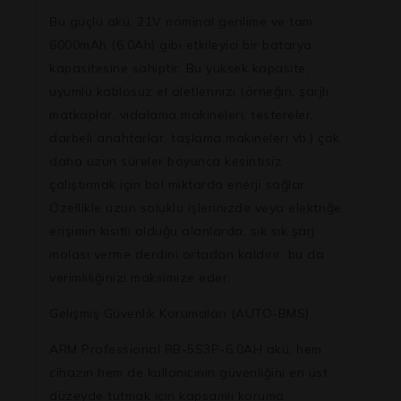
Bu güçlü akü,
21V
nominal gerilime ve tam
6000mAh (6.0Ah)
gibi etkileyici bir batarya
kapasitesine sahiptir. Bu yüksek kapasite,
uyumlu kablosuz el aletlerinizi (örneğin, şarjlı
matkaplar, vidalama makineleri, testereler,
darbeli anahtarlar, taşlama makineleri vb.) çok
daha uzun süreler boyunca kesintisiz
çalıştırmak için bol miktarda enerji sağlar.
Özellikle uzun soluklu işlerinizde veya elektriğe
erişimin kısıtlı olduğu alanlarda, sık sık şarj
molası verme derdini ortadan kaldırır, bu da
verimliliğinizi maksimize eder.
Gelişmiş Güvenlik Korumaları (AUTO-BMS)
ARM Professional RB-5S3P-6.0AH akü, hem
cihazın hem de kullanıcının güvenliğini en üst
düzeyde tutmak için kapsamlı koruma