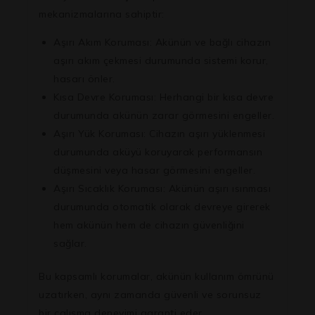
mekanizmalarına sahiptir:
Aşırı Akım Koruması:
Akünün ve bağlı cihazın
aşırı akım çekmesi durumunda sistemi korur,
hasarı önler.
Kısa Devre Koruması:
Herhangi bir kısa devre
durumunda akünün zarar görmesini engeller.
Aşırı Yük Koruması:
Cihazın aşırı yüklenmesi
durumunda aküyü koruyarak performansın
düşmesini veya hasar görmesini engeller.
Aşırı Sıcaklık Koruması:
Akünün aşırı ısınması
durumunda otomatik olarak devreye girerek
hem akünün hem de cihazın güvenliğini
sağlar.
Bu kapsamlı korumalar, akünün kullanım ömrünü
uzatırken, aynı zamanda güvenli ve sorunsuz
bir çalışma deneyimi garanti eder.