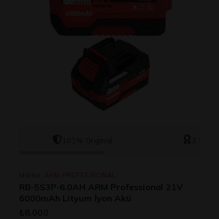
101% Original
2 Yıl Ga
Marka:
ARM PROFESSİONAL
RB-5S3P-6.0AH ARM Professional 21V
6000mAh Lityum İyon Akü
₺
8.000