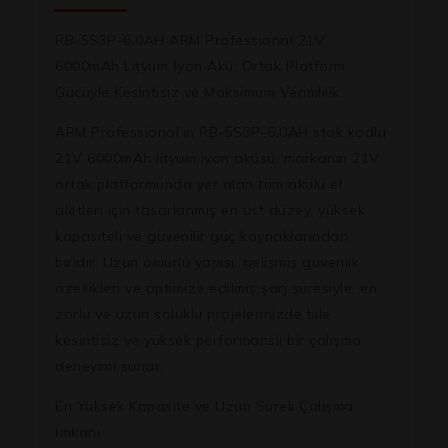
RB-5S3P-6.0AH ARM Professional 21V
6000mAh Lityum İyon Akü: Ortak Platform
Gücüyle Kesintisiz ve Maksimum Verimlilik
ARM Professional’ın RB-5S3P-6.0AH stok kodlu
21V 6000mAh lityum iyon aküsü, markanın 21V
ortak platformunda yer alan tüm akülü el
aletleri için tasarlanmış en üst düzey, yüksek
kapasiteli ve güvenilir güç kaynaklarından
biridir. Uzun ömürlü yapısı, gelişmiş güvenlik
özellikleri ve optimize edilmiş şarj süresiyle, en
zorlu ve uzun soluklu projelerinizde bile
kesintisiz ve yüksek performanslı bir çalışma
deneyimi sunar.
En Yüksek Kapasite ve Uzun Süreli Çalışma
İmkanı