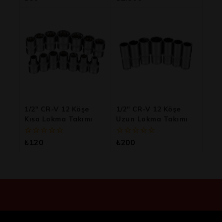
5
5
üzerinden
üzerinden
1/2″ CR-V 12 Köşe
1/2″ CR-V 12 Köşe
Kısa Lokma Takımı
Uzun Lokma Takımı
0
0
₺
120
₺
200
5
5
üzerinden
üzerinden