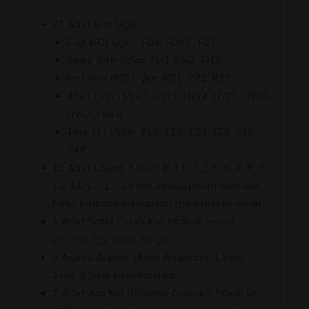
21 Adet Bits Uçlar:
Düz (FD) Uçlar:
FD4, FD5.5, FD7
Yıldız (PH) Uçlar:
PH1, PH2, PH3
Pozidriv (PZ) Uçlar:
PZ1, PZ2, PZ3
Allen (HW) Uçlar:
HW3, HW4, HW5, HW6,
HW7, HW8
Torx (T) Uçlar:
T10, T15, T20, T25, T30,
T40
13 Adet Lokma Soket:
4, 4.5, 5, 5.5, 6, 7, 8, 9,
10, 11, 12, 13, 14 mm boyutlarında lokmalar,
farklı bağlantı elemanları için esneklik sunar.
1 Adet Sabit Cırcırlı Kol:
Hızlı ve verimli
çalışma için temel parça.
3 Adet L-Alyans (Allen Anahtarı):
1.5mm,
2mm, 2.5mm boyutlarında.
2 Adet Ara Kol (Uzatma Çubuğu):
50mm ve