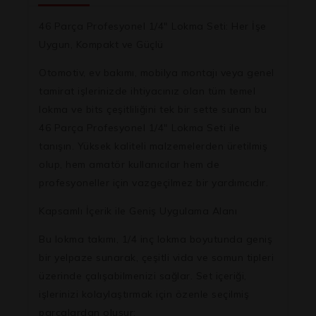
46 Parça Profesyonel 1/4″ Lokma Seti: Her İşe
Uygun, Kompakt ve Güçlü
Otomotiv, ev bakımı, mobilya montajı veya genel
tamirat işlerinizde ihtiyacınız olan tüm temel
lokma ve bits çeşitliliğini tek bir sette sunan bu
46 Parça Profesyonel 1/4″ Lokma Seti
ile
tanışın. Yüksek kaliteli malzemelerden üretilmiş
olup, hem amatör kullanıcılar hem de
profesyoneller için vazgeçilmez bir yardımcıdır.
Kapsamlı İçerik ile Geniş Uygulama Alanı
Bu lokma takımı, 1/4 inç lokma boyutunda geniş
bir yelpaze sunarak, çeşitli vida ve somun tipleri
üzerinde çalışabilmenizi sağlar. Set içeriği,
işlerinizi kolaylaştırmak için özenle seçilmiş
parçalardan oluşur: