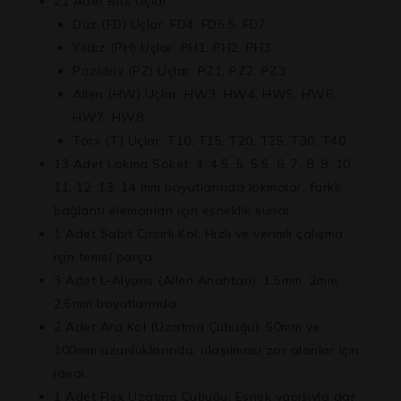
21 Adet Bits Uçlar:
Düz (FD) Uçlar:
FD4, FD5.5, FD7
Yıldız (PH) Uçlar:
PH1, PH2, PH3
Pozidriv (PZ) Uçlar:
PZ1, PZ2, PZ3
Allen (HW) Uçlar:
HW3, HW4, HW5, HW6,
HW7, HW8
Torx (T) Uçlar:
T10, T15, T20, T25, T30, T40
13 Adet Lokma Soket:
4, 4.5, 5, 5.5, 6, 7, 8, 9, 10,
11, 12, 13, 14 mm boyutlarında lokmalar, farklı
bağlantı elemanları için esneklik sunar.
1 Adet Sabit Cırcırlı Kol:
Hızlı ve verimli çalışma
için temel parça.
3 Adet L-Alyans (Allen Anahtarı):
1.5mm, 2mm,
2.5mm boyutlarında.
2 Adet Ara Kol (Uzatma Çubuğu):
50mm ve
100mm uzunluklarında, ulaşılması zor alanlar için
ideal.
1 Adet Flex Uzatma Çubuğu:
Esnek yapısıyla dar