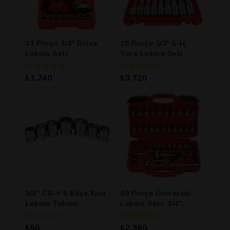
31 Parça 1/4″ Drive
18 Parça 1/2″ E-İç
Lokma Seti
Torx Lokma Seti
0
0
₺
1.240
₺
3.720
5
5
üzerinden
üzerinden
1/4″ CR-V 6 Köşe Kısa
40 Parça Üniversal
Lokma Takımı
Lokma Seti: 1/4″
Profesyonel Tamir Ve
Onarım Takımı
0
0
₺
50
₺
2.360