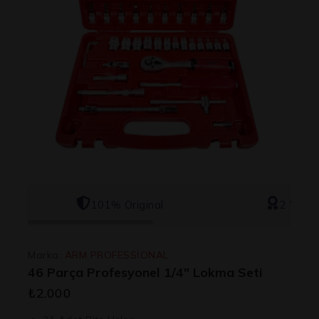
101% Original
2 Yıl Ga
Marka:
ARM PROFESSİONAL
46 Parça Profesyonel 1/4″ Lokma Seti
₺
2.000