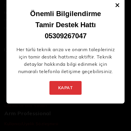
×
sektördeki en son teknolojileri ve yüksek kaliteli
Yeni Ürünlerden İlk Siz Haberdar
ürünleri bir araya getirerek iş süreçlerinizi daha
Önemli Bilgilendirme
Olun.
verimli ve sorunsuz hale getirmenize yardımcı
Tamir Destek Hattı
oluyoruz.
05309267047
Ürünler
Her türlü teknik arıza ve onarım talepleriniz
için tamir destek hattımız aktiftir. Teknik
Şarjlı El Aletleri
detaylar hakkında bilgi edinmek için
Şarjlı Led Lambalar
numaralı telefonla iletişime geçebilirsiniz.
İstenmeyen posta göndermiyoruz! Daha
Özel Tasarım El Aletleri
fazla bilgi için
gizlilik politikamızı
okuyun.
Cırcır Kolları
KAPAT
Batarya ve Adaptörler
Lokma ve Bits Setleri
Arm Professional
Kullanıcı/Üyelik Sözleşmesi