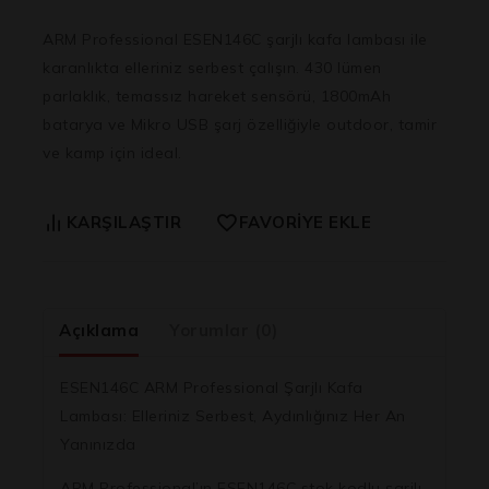
ARM Professional ESEN146C şarjlı kafa lambası ile
karanlıkta elleriniz serbest çalışın. 430 lümen
parlaklık, temassız hareket sensörü, 1800mAh
batarya ve Mikro USB şarj özelliğiyle outdoor, tamir
ve kamp için ideal.
KARŞILAŞTIR
FAVORIYE EKLE
Açıklama
Yorumlar (0)
ESEN146C ARM Professional Şarjlı Kafa
Lambası: Elleriniz Serbest, Aydınlığınız Her An
Yanınızda
ARM Professional’ın ESEN146C stok kodlu şarjlı