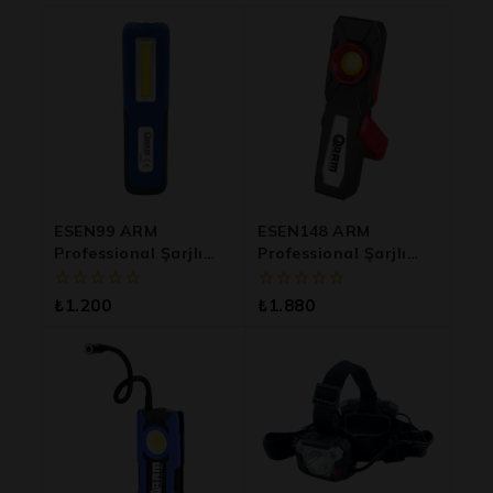
ESEN99 ARM
ESEN148 ARM
Professional Şarjlı
Professional Şarjlı
LED Lamba
LED Fener
0
0
₺
1.200
₺
1.880
5
5
üzerinden
üzerinden