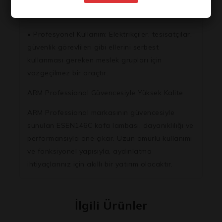
tamirleri, bahçe sulama veya akşam yürüyüşleri
için pratik bir çözümdür.
• Profesyonel Kullanım: Elektrikçiler, tesisatçılar,
güvenlik görevlileri gibi ellerini serbest
kullanması gereken meslek grupları için
vazgeçilmez bir araçtır.
ARM Professional Güvencesiyle Yüksek Kalite
ARM Professional markasının güvencesiyle
sunulan ESEN146C kafa lambası, dayanıklılığı ve
performansıyla öne çıkar. Uzun ömürlü kullanımı
ve fonksiyonel yapısıyla, aydınlatma
ihtiyaçlarınız için akıllı bir yatırım olacaktır.
İlgili Ürünler