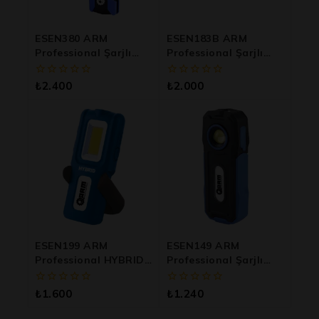
ESEN380 ARM
ESEN183B ARM
Professional Şarjlı
Professional Şarjlı
LED Esnek Başlıklı
Kafa Lambası
Çalışma Lambası
0
0
₺
2.400
₺
2.000
5
5
üzerinden
üzerinden
ESEN199 ARM
ESEN149 ARM
Professional HYBRID
Professional Şarjlı
Şarjlı LED Lamba
LED Lamba
0
0
₺
1.600
₺
1.240
5
5
üzerinden
üzerinden