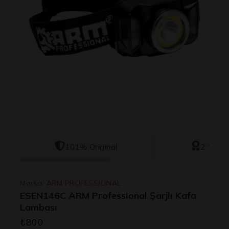
101% Original
2 Yıl Ga
Marka:
ARM PROFESSİONAL
ESEN146C ARM Professional Şarjlı Kafa
Lambası
₺
800