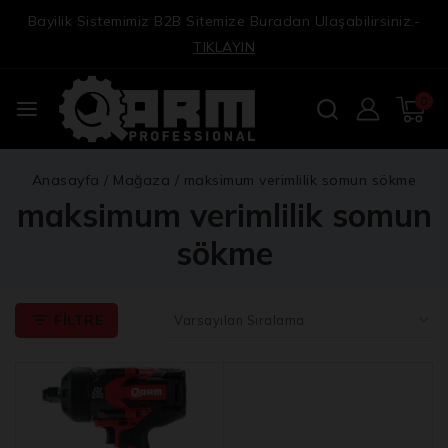
Bayilik Sistemimiz B2B Sitemize Buradan Ulaşabilirsiniz.-
TIKLAYIN
0
Anasayfa
/
Mağaza
/
maksimum verimlilik somun sökme
maksimum verimlilik somun
sökme
FILTRE