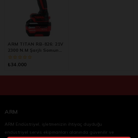
ARM TITAN RB-826: 21V
2300 N.m Şarjlı Somun
Sökme Makinesi
0
₺
34.000
5
üzerinden
ARM
ARM Endüstriyel, işletmenizin ihtiyaç duyduğu
endüstriyel servis ekipmanları
alanında güvenilir ve