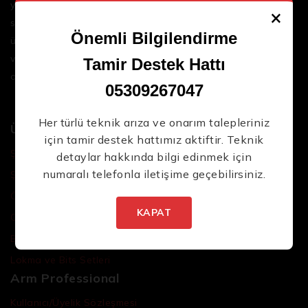
yenilikçi çözümler sunar. Geniş ürün yelpazemizle,
×
sektördeki en son teknolojileri ve yüksek kaliteli
Önemli Bilgilendirme
ürünleri bir araya getirerek iş süreçlerinizi daha
verimli ve sorunsuz hale getirmenize yardımcı
Tamir Destek Hattı
oluyoruz.
05309267047
Her türlü teknik arıza ve onarım talepleriniz
Ürünler
için tamir destek hattımız aktiftir. Teknik
Şarjlı El Aletleri
detaylar hakkında bilgi edinmek için
numaralı telefonla iletişime geçebilirsiniz.
Şarjlı Led Lambalar
Özel Tasarım El Aletleri
KAPAT
Cırcır Kolları
Batarya ve Adaptörler
Lokma ve Bits Setleri
Arm Professional
Kullanıcı/Üyelik Sözleşmesi