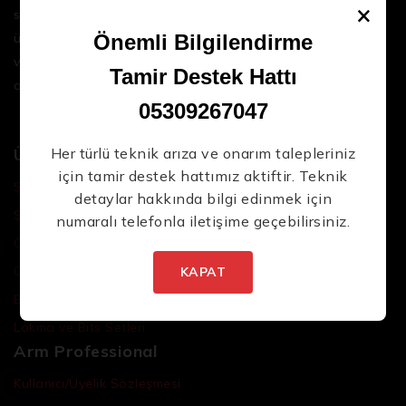
×
sektördeki en son teknolojileri ve yüksek kaliteli
ürünleri bir araya getirerek iş süreçlerinizi daha
Önemli Bilgilendirme
Yeni Ürünlerden İlk Siz Haberdar Olun.
verimli ve sorunsuz hale getirmenize yardımcı
Tamir Destek Hattı
oluyoruz.
05309267047
Ürünler
Her türlü teknik arıza ve onarım talepleriniz
için tamir destek hattımız aktiftir. Teknik
Şarjlı El Aletleri
detaylar hakkında bilgi edinmek için
Şarjlı Led Lambalar
numaralı telefonla iletişime geçebilirsiniz.
İstenmeyen posta göndermiyoruz! Daha fazla bilgi
Özel Tasarım El Aletleri
için
gizlilik politikamızı
okuyun.
Cırcır Kolları
KAPAT
Batarya ve Adaptörler
Lokma ve Bits Setleri
Arm Professional
Kullanıcı/Üyelik Sözleşmesi