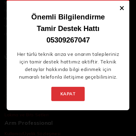
yenilikçi çözümler sunar. Geniş ürün yelpazemizle,
×
sektördeki en son teknolojileri ve yüksek kaliteli
Önemli Bilgilendirme
ürünleri bir araya getirerek iş süreçlerinizi daha
verimli ve sorunsuz hale getirmenize yardımcı
Tamir Destek Hattı
oluyoruz.
05309267047
Her türlü teknik arıza ve onarım talepleriniz
Ürünler
için tamir destek hattımız aktiftir. Teknik
Şarjlı El Aletleri
detaylar hakkında bilgi edinmek için
numaralı telefonla iletişime geçebilirsiniz.
Şarjlı Led Lambalar
Özel Tasarım El Aletleri
KAPAT
Cırcır Kolları
Batarya ve Adaptörler
Lokma ve Bits Setleri
Arm Professional
Kullanıcı/Üyelik Sözleşmesi