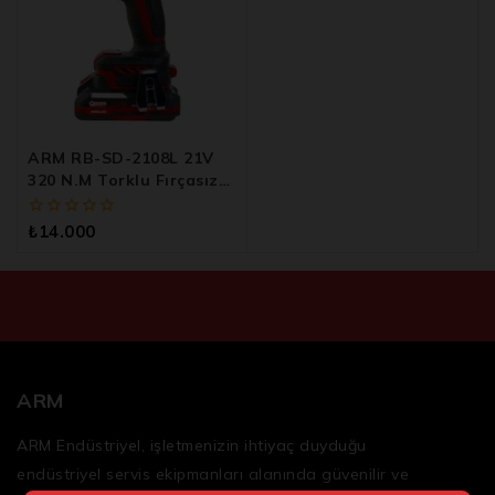
ARM RB-SD-2108L 21V
320 N.m Torklu Fırçasız
Şarjlı Tork Vidalama
0
₺
14.000
5
üzerinden
ARM
ARM Endüstriyel, işletmenizin ihtiyaç duyduğu
endüstriyel servis ekipmanları
alanında güvenilir ve