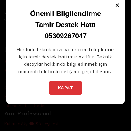
×
sektördeki en son teknolojileri ve yüksek kaliteli
ürünleri bir araya getirerek iş süreçlerinizi daha
Önemli Bilgilendirme
Yeni Ürünlerden İlk Siz Haberdar Olun.
verimli ve sorunsuz hale getirmenize yardımcı
Tamir Destek Hattı
oluyoruz.
05309267047
Ürünler
Her türlü teknik arıza ve onarım talepleriniz
için tamir destek hattımız aktiftir. Teknik
Şarjlı El Aletleri
detaylar hakkında bilgi edinmek için
Şarjlı Led Lambalar
numaralı telefonla iletişime geçebilirsiniz.
İstenmeyen posta göndermiyoruz! Daha fazla bilgi
Özel Tasarım El Aletleri
için
gizlilik politikamızı
okuyun.
Cırcır Kolları
KAPAT
Batarya ve Adaptörler
Lokma ve Bits Setleri
Arm Professional
Kullanıcı/Üyelik Sözleşmesi