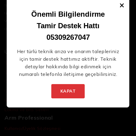
×
sektördeki en son teknolojileri ve yüksek kaliteli
ürünleri bir araya getirerek iş süreçlerinizi daha
Önemli Bilgilendirme
verimli ve sorunsuz hale getirmenize yardımcı
Tamir Destek Hattı
oluyoruz.
05309267047
Ürünler
Her türlü teknik arıza ve onarım talepleriniz
için tamir destek hattımız aktiftir. Teknik
Şarjlı El Aletleri
detaylar hakkında bilgi edinmek için
Şarjlı Led Lambalar
numaralı telefonla iletişime geçebilirsiniz.
Özel Tasarım El Aletleri
Cırcır Kolları
KAPAT
Batarya ve Adaptörler
Lokma ve Bits Setleri
Arm Professional
Kullanıcı/Üyelik Sözleşmesi