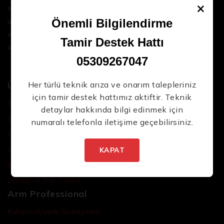
×
sektördeki en son teknolojileri ve yüksek kaliteli
ürünleri bir araya getirerek iş süreçlerinizi daha
Önemli Bilgilendirme
verimli ve sorunsuz hale getirmenize yardımcı
Tamir Destek Hattı
oluyoruz.
05309267047
Ürünler
Her türlü teknik arıza ve onarım talepleriniz
için tamir destek hattımız aktiftir. Teknik
Şarjlı El Aletleri
detaylar hakkında bilgi edinmek için
Şarjlı Led Lambalar
numaralı telefonla iletişime geçebilirsiniz.
Özel Tasarım El Aletleri
Cırcır Kolları
KAPAT
Batarya ve Adaptörler
Lokma ve Bits Setleri
Arm Professional
Kullanıcı/Üyelik Sözleşmesi