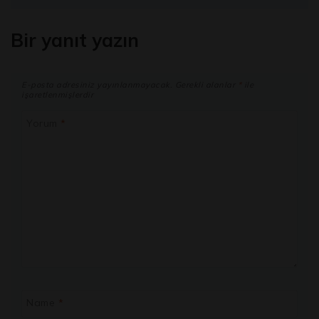
Bir yanıt yazın
E-posta adresiniz yayınlanmayacak.
Gerekli alanlar
*
ile
işaretlenmişlerdir
Yorum
*
Name
*