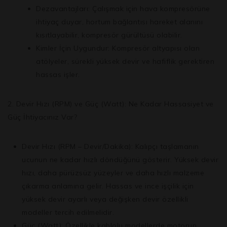
Dezavantajları:
Çalışmak için hava kompresörüne
ihtiyaç duyar, hortum bağlantısı hareket alanını
kısıtlayabilir, kompresör gürültüsü olabilir.
Kimler İçin Uygundur:
Kompresör altyapısı olan
atölyeler, sürekli yüksek devir ve hafiflik gerektiren
hassas işler.
2. Devir Hızı (RPM) ve Güç (Watt): Ne Kadar Hassasiyet ve
Güç İhtiyacınız Var?
Devir Hızı (RPM – Devir/Dakika):
Kalıpçı taşlamanın
ucunun ne kadar hızlı döndüğünü gösterir. Yüksek devir
hızı, daha pürüzsüz yüzeyler ve daha hızlı malzeme
çıkarma anlamına gelir. Hassas ve ince işçilik için
yüksek devir ayarlı veya değişken devir özellikli
modeller tercih edilmelidir.
Güç (Watt):
Özellikle kablolu modellerde motorun