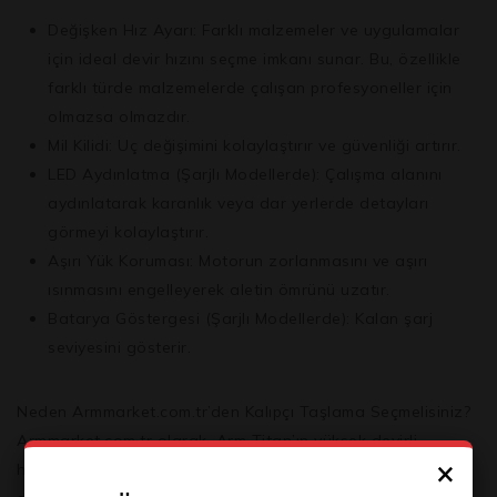
Değişken Hız Ayarı:
Farklı malzemeler ve uygulamalar
için ideal devir hızını seçme imkanı sunar. Bu, özellikle
farklı türde malzemelerde çalışan profesyoneller için
olmazsa olmazdır.
Mil Kilidi:
Uç değişimini kolaylaştırır ve güvenliği artırır.
LED Aydınlatma (Şarjlı Modellerde):
Çalışma alanını
aydınlatarak karanlık veya dar yerlerde detayları
görmeyi kolaylaştırır.
Aşırı Yük Koruması:
Motorun zorlanmasını ve aşırı
ısınmasını engelleyerek aletin ömrünü uzatır.
Batarya Göstergesi (Şarjlı Modellerde):
Kalan şarj
seviyesini gösterir.
Neden Armmarket.com.tr’den Kalıpçı Taşlama Seçmelisiniz?
Armmarket.com.tr olarak,
Arm Titan’ın yüksek devirli,
×
hassas ve dayanıklı şarjlı kalıpçı taşlama
makineleri de