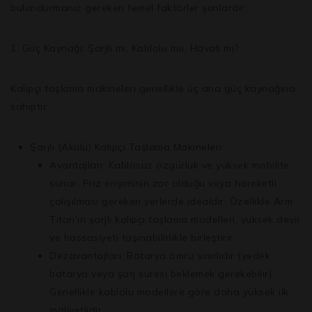
bulundurmanız gereken temel faktörler şunlardır:
1. Güç Kaynağı: Şarjlı mı, Kablolu mu, Havalı mı?
Kalıpçı taşlama makineleri genellikle üç ana güç kaynağına
sahiptir:
Şarjlı (Akülü) Kalıpçı Taşlama Makineleri:
Avantajları:
Kablosuz özgürlük
ve
yüksek mobilite
sunar. Priz erişiminin zor olduğu veya hareketli
çalışılması gereken yerlerde idealdir. Özellikle
Arm
Titan’ın şarjlı kalıpçı taşlama
modelleri, yüksek devir
ve hassasiyeti taşınabilirlikle birleştirir.
Dezavantajları:
Batarya ömrü sınırlıdır (yedek
batarya veya şarj süresi beklemek gerekebilir).
Genellikle kablolu modellere göre daha yüksek ilk
maliyetlidir.