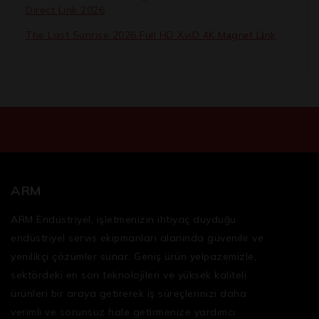
Direct Link 2026
The Last Sunrise 2026 Full HD XviD 4K M𝐚gn𝐞t L𝐢nk
ARM
ARM Endüstriyel, işletmenizin ihtiyaç duyduğu
endüstriyel servis ekipmanları
alanında güvenilir ve
yenilikçi çözümler sunar. Geniş ürün yelpazemizle,
sektördeki en son teknolojileri ve yüksek kaliteli
ürünleri bir araya getirerek iş süreçlerinizi daha
verimli ve sorunsuz hale getirmenize yardımcı