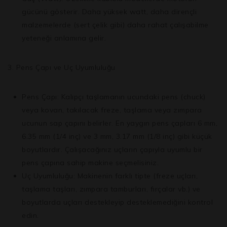
gücünü gösterir. Daha yüksek watt, daha dirençli
malzemelerde (sert çelik gibi) daha rahat çalışabilme
yeteneği anlamına gelir.
3. Pens Çapı ve Uç Uyumluluğu
Pens Çapı:
Kalıpçı taşlamanın ucundaki pens (chuck)
veya kovan, takılacak freze, taşlama veya zımpara
ucunun sap çapını belirler. En yaygın pens çapları 6 mm,
6.35 mm (1/4 inç) ve 3 mm, 3.17 mm (1/8 inç) gibi küçük
boyutlardır. Çalışacağınız uçların çapıyla uyumlu bir
pens çapına sahip makine seçmelisiniz.
Uç Uyumluluğu:
Makinenin farklı tipte (freze uçları,
taşlama taşları, zımpara tamburları, fırçalar vb.) ve
boyutlarda uçları destekleyip desteklemediğini kontrol
edin.