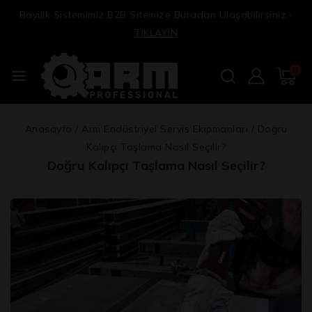
Bayilik Sistemimiz B2B Sitemize Buradan Ulaşabilirsiniz.-
TIKLAYIN
0
Anasayfa
/
Arm Endüstriyel Servis Ekipmanları
/
Doğru
Kalıpçı Taşlama Nasıl Seçilir?
Doğru Kalıpçı Taşlama Nasıl Seçilir?