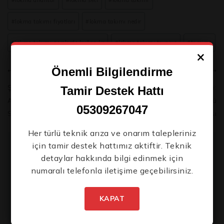
#
lokma anahtar
#
lokma seti
#
lokma takımı
#
lokma takımı fiyatları
#
lokma takımı nedir
#
lokma takımı nerelerde kullanılır
#
lokma takımı tavsiye
#
tamirat
×
Yeni Ürünlerden İlk Siz Haberdar
Önemli Bilgilendirme
ÖNCEKI
SONRAKI
Olun.
Şarjlı El Aletlerinin Gücü:
ARM El Aletleri:
Tamir Destek Hattı
ARM Titan Batarya
Profesyonellerin En Güçlü
05309267047
Sistemleri
Yardımcısı
Her türlü teknik arıza ve onarım talepleriniz
için tamir destek hattımız aktiftir. Teknik
Benzer Yazılar
detaylar hakkında bilgi edinmek için
numaralı telefonla iletişime geçebilirsiniz.
İstenmeyen posta göndermiyoruz! Daha
fazla bilgi için
gizlilik politikamızı
okuyun.
KAPAT