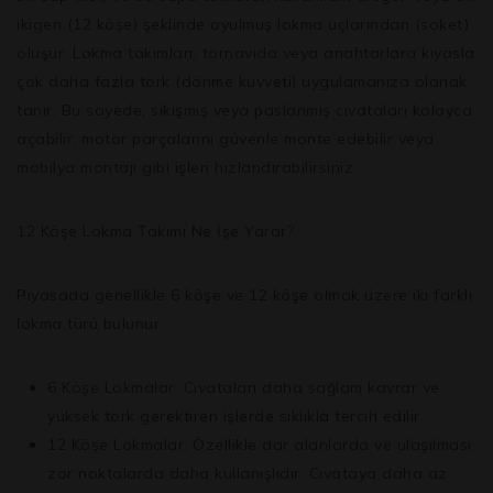
ikigen (12 köşe) şeklinde oyulmuş lokma uçlarından (soket)
oluşur. Lokma takımları, tornavida veya anahtarlara kıyasla
çok daha fazla tork (dönme kuvveti) uygulamanıza olanak
tanır. Bu sayede, sıkışmış veya paslanmış cıvataları kolayca
açabilir, motor parçalarını güvenle monte edebilir veya
mobilya montajı gibi işleri hızlandırabilirsiniz.
12 Köşe Lokma Takımı Ne İşe Yarar?
Piyasada genellikle 6 köşe ve 12 köşe olmak üzere iki farklı
lokma türü bulunur.
6 Köşe Lokmalar:
Cıvataları daha sağlam kavrar ve
yüksek tork gerektiren işlerde sıklıkla tercih edilir.
12 Köşe Lokmalar:
Özellikle dar alanlarda ve ulaşılması
zor noktalarda daha kullanışlıdır. Cıvataya daha az