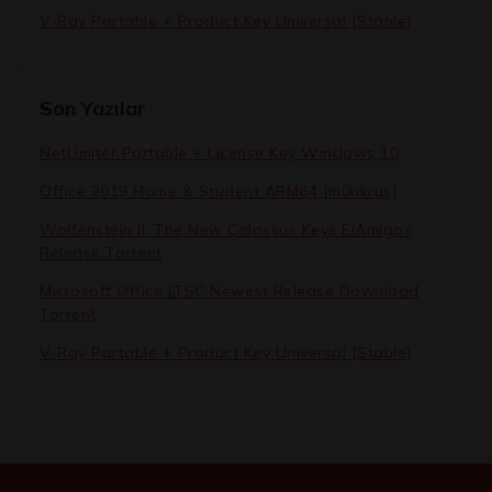
V-Ray Portable + Product Key Universal [Stable]
Son Yazılar
NetLimiter Portable + License Key Windows 10
Office 2019 Home & Student ARM64 [m0nkrus]
Wolfenstein II: The New Colossus Keys ElAmigos
Release Torrent
Microsoft Office LTSC Newest Release Dоwnlоad
Torrent
V-Ray Portable + Product Key Universal [Stable]