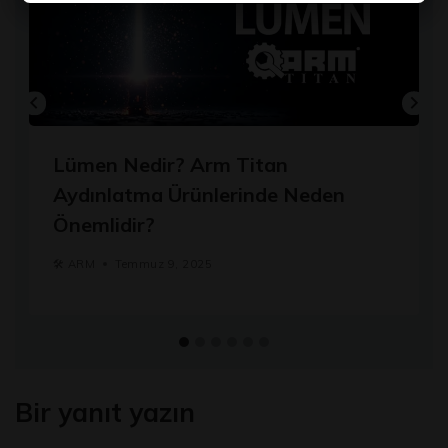
Lümen Nedir? Arm Titan
Aydınlatma Ürünlerinde Neden
Önemlidir?
🛠️
ARM
Temmuz 9, 2025
Bir yanıt yazın