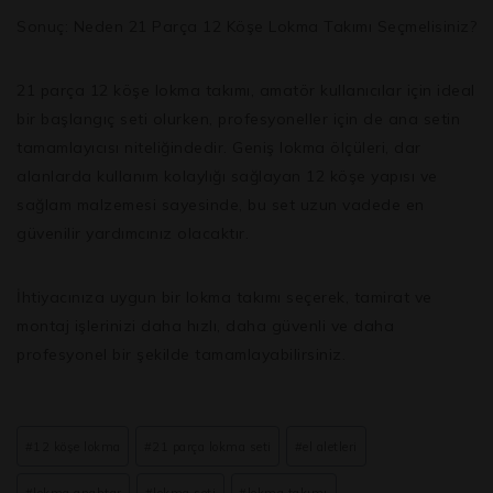
Sonuç: Neden 21 Parça 12 Köşe Lokma Takımı Seçmelisiniz?
21 parça 12 köşe lokma takımı
, amatör kullanıcılar için ideal
bir başlangıç seti olurken, profesyoneller için de ana setin
tamamlayıcısı niteliğindedir. Geniş lokma ölçüleri, dar
alanlarda kullanım kolaylığı sağlayan 12 köşe yapısı ve
sağlam malzemesi sayesinde, bu set uzun vadede en
güvenilir yardımcınız olacaktır.
İhtiyacınıza uygun bir lokma takımı seçerek, tamirat ve
montaj işlerinizi daha hızlı, daha güvenli ve daha
profesyonel bir şekilde tamamlayabilirsiniz.
#
12 köşe lokma
#
21 parça lokma seti
#
el aletleri