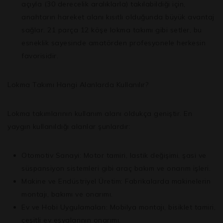
açıyla (30 derecelik aralıklarla) takılabildiği için,
anahtarın hareket alanı kısıtlı olduğunda büyük avantaj
sağlar.
21 parça 12 köşe lokma takımı
gibi setler, bu
esneklik sayesinde amatörden profesyonele herkesin
favorisidir.
Lokma Takımı Hangi Alanlarda Kullanılır?
Lokma takımlarının kullanım alanı oldukça geniştir. En
yaygın kullanıldığı alanlar şunlardır:
Otomotiv Sanayi:
Motor tamiri, lastik değişimi, şasi ve
süspansiyon sistemleri gibi araç bakım ve onarım işleri.
Makine ve Endüstriyel Üretim:
Fabrikalarda makinelerin
montajı, bakımı ve onarımı.
Ev ve Hobi Uygulamaları:
Mobilya montajı, bisiklet tamiri,
çeşitli ev eşyalarının onarımı.