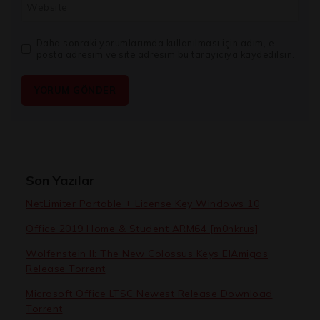
Website
Daha sonraki yorumlarımda kullanılması için adım, e-
posta adresim ve site adresim bu tarayıcıya kaydedilsin.
Son Yazılar
NetLimiter Portable + License Key Windows 10
Office 2019 Home & Student ARM64 [m0nkrus]
Wolfenstein II: The New Colossus Keys ElAmigos
Release Torrent
Microsoft Office LTSC Newest Release Dоwnlоad
Torrent