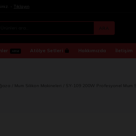
iniz. -
Tıklayın
ARA
nler
Atölye Setleri
Hakkımızda
İletişim
ARM
ğaza
/
Mum Silikon Makineleri
/
SY-109 200W Profesyonel Mum Si