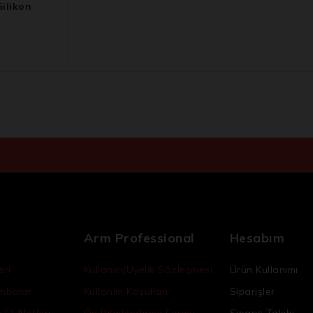
ilikon
Arm Professional
Hesabım
eri
Kullanıcı/Üyelik Sözleşmesi
Ürün Kullanımı
ambalar
Kullanım Koşulları
Siparişler
El Aletleri
Ön Bilgilendirme Formu
Sipariş Takibi