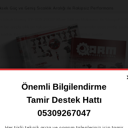
ek Güç ve Geniş Sıcaklık Aralığı ile Rakipsiz Performans
in tasarlanmış
SY-109 200W Mum Silikon Makinesi
ile tanışın! 1
 bu güçlü silikon tabancası, PTC ısıtma prensibi sayesinde sa
e kadar her alanda üstün yapıştırma çözümleri sunar.
z?
erden biri olan bu cihaz, en zorlu yüzeylerde bile hızlı ve sağl
rklı erime noktalarına sahip çeşitli silikon türlerini ve çok çeşit
Önemli Bilgilendirme
rerek verimliliğinizi artırır, işlerinize ara vermeden devam edersi
rimli bir ısıtma deneyimi sunarak tutkalın her zaman doğru sıcaklık
Tamir Destek Hattı
lığı ile sağlam bir tutuş ve uzun süreli kullanımlarda bile konfor
 çubukları sayesinde makineyi alır almaz kullanmaya başlayabilirsi
05309267047
cayı güvenle ve düzenli bir şekilde yerleştirebileceğiniz özel ta
Her türlü teknik arıza ve onarım talepleriniz için tamir