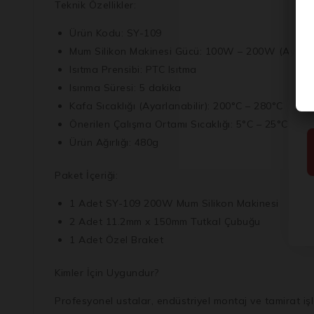
Teknik Özellikler:
Ürün Kodu:
SY-109
Mum Silikon Makinesi Gücü:
100W – 200W (Ayarlan
Isıtma Prensibi:
PTC Isıtma
Isınma Süresi:
5 dakika
Kafa Sıcaklığı (Ayarlanabilir):
200°C – 280°C
Önerilen Çalışma Ortamı Sıcaklığı:
5°C – 25°C
Ürün Ağırlığı:
480g
Paket İçeriği:
1 Adet SY-109 200W Mum Silikon Makinesi
2 Adet 11.2mm x 150mm Tutkal Çubuğu
1 Adet Özel Braket
Kimler İçin Uygundur?
Profesyonel ustalar, endüstriyel montaj ve tamirat işl