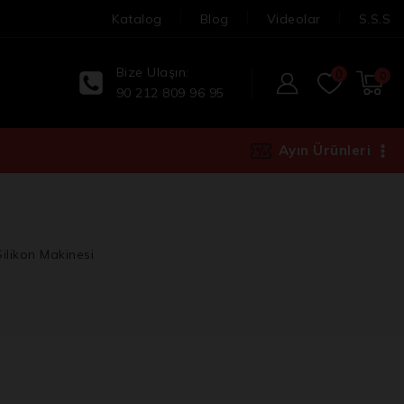
Katalog
Blog
Videolar
S.S.S
Bize Ulaşın:
0
0
90 212 809 96 95
Ayın Ürünleri
likon Makinesi