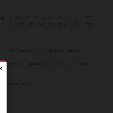
00W’tan tam
200W’a kadar ayarlanabilir güç
ve
200°C
dece
5 dakikada
çalışmaya hazır hale gelir. Endüstriyel
am yapıştırma sağlar. Kalın malzemeler ve büyük
li malzemeleri (ahşap, metal, seramik, kalın kumaşlar
×
niz.
ta olmasını sağlar.
 sağlar.
niz.
sarım.