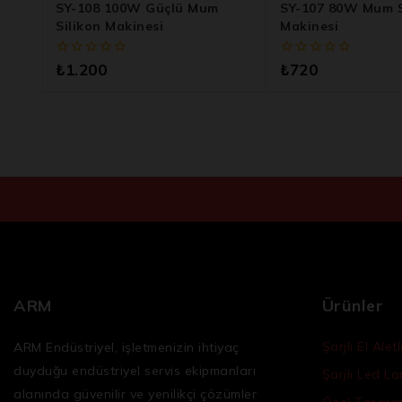
SY-108 100W Güçlü Mum
SY-107 80W Mum S
Silikon Makinesi
Makinesi
0
0
₺
1.200
₺
720
5
5
üzerinden
üzerinden
ARM
Ürünler
Şarjlı El Aletl
ARM Endüstriyel, işletmenizin ihtiyaç
duyduğu
endüstriyel servis ekipmanları
Şarjlı Led L
alanında güvenilir ve yenilikçi çözümler
Özel Tasarım 