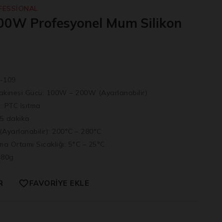
FESSİONAL
00W Profesyonel Mum Silikon
-109
akinesi Gücü:
100W – 200W (Ayarlanabilir)
:
PTC Isıtma
5 dakika
(Ayarlanabilir):
200°C – 280°C
ma Ortamı Sıcaklığı:
5°C – 25°C
80g
R
FAVORIYE EKLE