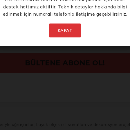
Yeni Ürünlerden İlk
destek hattımız aktiftir. Teknik detaylar hakkında bilgi
Siz Haberdar Olun.
edinmek için numaralı telefonla iletişime geçebilirsiniz.
abilir)
KAPAT
İstenmeyen posta göndermiyoruz! Daha fazla bilgi için
gizlilik
politikamızı
okuyun.
eriyle uğraşanlar, büyük ölçekli el sanatları ve dekorasyon projel