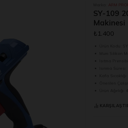
Marka:
ARM PRO
SY-109 2
Makinesi
₺
1.400
Ürün Kodu:
SY
Mum Silikon M
Isıtma Prensibi
Isınma Süresi:
Kafa Sıcaklığı 
Önerilen Çalış
Ürün Ağırlığı:
4
KARŞILAŞTI