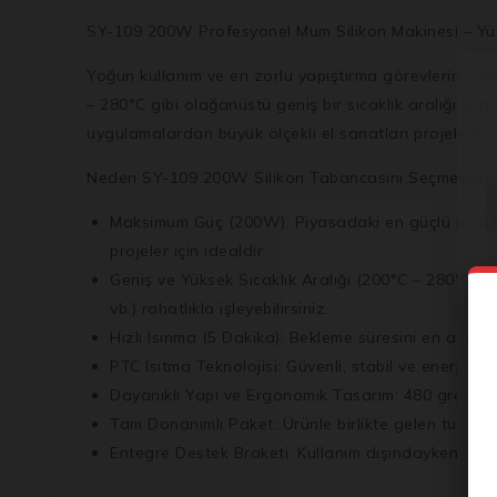
SY-109 200W Profesyonel Mum Silikon Makinesi – Yüks
Yoğun kullanım ve en zorlu yapıştırma görevleriniz iç
– 280°C gibi olağanüstü geniş bir sıcaklık aralığı
sunan
uygulamalardan büyük ölçekli el sanatları projelerin
Neden SY-109 200W Silikon Tabancasını Seçmelisini
Maksimum Güç (200W):
Piyasadaki en güçlü modell
projeler için idealdir.
Geniş ve Yüksek Sıcaklık Aralığı (200°C – 280°C):
Fa
vb.) rahatlıkla işleyebilirsiniz.
Hızlı Isınma (5 Dakika):
Bekleme süresini en aza indi
PTC Isıtma Teknolojisi:
Güvenli, stabil ve enerji ve
Dayanıklı Yapı ve Ergonomik Tasarım:
480 gram ağır
Tam Donanımlı Paket:
Ürünle birlikte gelen tutkal
Entegre Destek Braketi:
Kullanım dışındayken taban