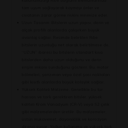
kullanamadığı Ribe bağlantı elemanlarında
tam uyum sağlayarak kaymayı önler ve
cıvatanın zarar görme riskini minimize eder.
Uzun Tasarım:
Bitslerin uzun yapısı, derin ve
alçak profilli alanlarda çalışırken büyük
avantaj sağlar. Resimde belirtilen Ribe
bitslerin uzunluğu net olarak belirtilmese de,
“UZUN” ibaresi bu bitslerin standart kısa
bitslerden daha uzun olduğunu ve derin
erişim imkanı sunduğunu gösterir. Bu, motor
bölmeleri, şanzıman veya özel şasi noktaları
gibi kısıtlı alanlarda büyük kolaylık sağlar.
Yüksek Kaliteli Malzeme:
Genellikle bu tür
hassas ve tork gerektiren bitsler, yüksek
kaliteli Krom Vanadyum (CR-V) veya S2 çelik
gibi malzemelerden üretilir. Bu malzemeler,
üstün mukavemet, dayanıklılık ve korozyon
direnci sunar. Yoğun kullanıma ve yüksek tork