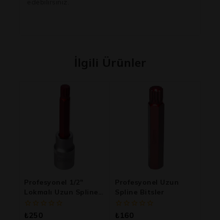
edebilirsiniz.
İlgili Ürünler
Profesyonel 1/2″
Profesyonel Uzun
Lokmalı Uzun Spline
Spline Bitsler
Bitsler
0
0
₺
250
₺
160