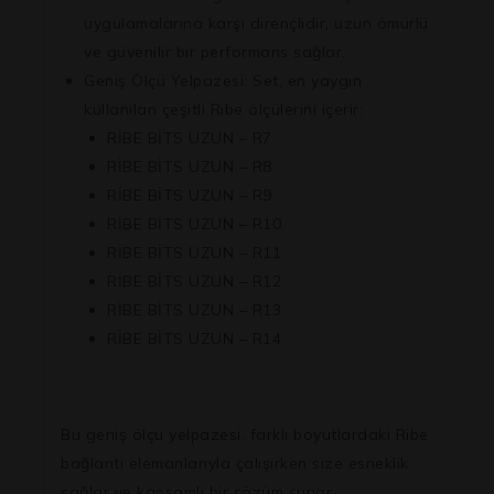
uygulamalarına karşı dirençlidir, uzun ömürlü
ve güvenilir bir performans sağlar.
Geniş Ölçü Yelpazesi:
Set, en yaygın
kullanılan çeşitli Ribe ölçülerini içerir:
RİBE BİTS UZUN – R7
RİBE BİTS UZUN – R8
RİBE BİTS UZUN – R9
RİBE BİTS UZUN – R10
RİBE BİTS UZUN – R11
RİBE BİTS UZUN – R12
RİBE BİTS UZUN – R13
RİBE BİTS UZUN – R14
Bu geniş ölçü yelpazesi, farklı boyutlardaki Ribe
bağlantı elemanlarıyla çalışırken size esneklik
sağlar ve kapsamlı bir çözüm sunar.