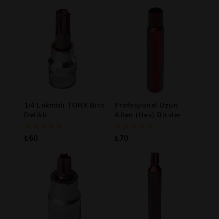
5
5
üzerinden
üzerinden
1/4 Lokmalı TORX Bits
Profesyonel Uzun
Delikli
Allen (Hex) Bitsler
0
0
₺
60
₺
70
5
5
üzerinden
üzerinden