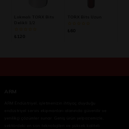
Lokmalı TORX Bits
TORX Bits Uzun
Delikli 1/2
0
₺
60
5
0
₺
120
üzerinden
5
üzerinden
ARM
ARM Endüstriyel, işletmenizin ihtiyaç duyduğu
endüstriyel servis ekipmanları
alanında güvenilir ve
yenilikçi çözümler sunar. Geniş ürün yelpazemizle,
sektördeki en son teknolojileri ve yüksek kaliteli