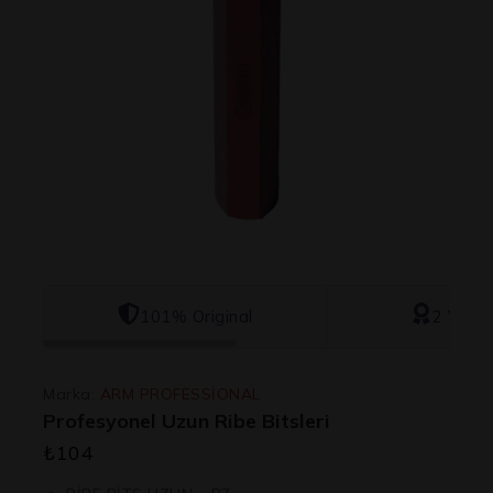
101% Original
2 Yıl Ga
Marka:
ARM PROFESSİONAL
Profesyonel Uzun Ribe Bitsleri
₺
104