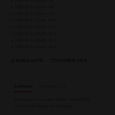
RİBE BİTS UZUN – R7
RİBE BİTS UZUN – R8
RİBE BİTS UZUN – R9
RİBE BİTS UZUN – R10
RİBE BİTS UZUN – R11
RİBE BİTS UZUN – R12
RİBE BİTS UZUN – R13
RİBE BİTS UZUN – R14
KARŞILAŞTIR
FAVORIYE EKLE
Açıklama
Yorumlar (0)
Profesyonel Uzun Ribe Bitsleri: Ribe Profilli
Cıvatalarda Ulaşılmazı Yakalayın