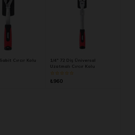
 Sabit Cırcır Kolu
1/4″ 72 Diş Üniversal
Uzatmalı Cırcır Kolu
0
₺
960
5
üzerinden