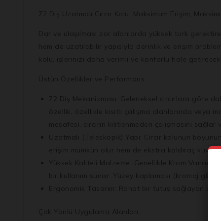
72 Diş Uzatmalı Cırcır Kolu: Maksimum Erişim, Maksi
Dar ve ulaşılması zor alanlarda yüksek tork gerektir
hem de uzatılabilir yapısıyla derinlik ve erişim proble
kolu, işlerinizi daha verimli ve konforlu hale getirecekt
Üstün Özellikler ve Performans
72 Diş Mekanizması:
Geleneksel cırcırlara göre da
özellik, özellikle kısıtlı çalışma alanlarında veya
mesafesi, cırcırın kilitlenmeden çalışmasını sağlar ve
Uzatmalı (Teleskopik) Yapı:
Cırcır kolunun boyunun
erişim mümkün olur hem de ekstra kaldıraç kuvveti e
Yüksek Kaliteli Malzeme:
Genellikle Krom Vanadyum (
bir kullanım sunar. Yüzey kaplaması (kromaj gibi)
Ergonomik Tasarım:
Rahat bir tutuş sağlayan ergon
Çok Yönlü Uygulama Alanları