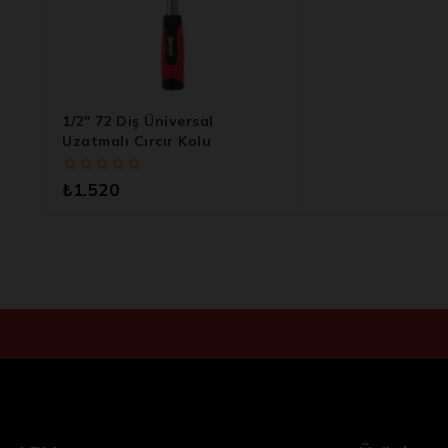
1/2″ 72 Diş Üniversal
Uzatmalı Cırcır Kolu
0
₺
1.520
5
üzerinden