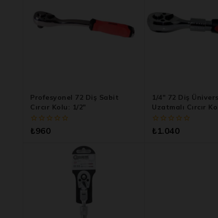
Profesyonel 72 Diş Sabit
1/4″ 72 Diş Üniver
Cırcır Kolu: 1/2″
Uzatmalı Cırcır Ko
0
0
₺
960
₺
1.040
5
5
üzerinden
üzerinden