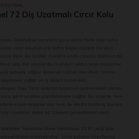
FESSİONAL
el 72 Diş Uzatmalı Cırcır Kolu
zması:
Geleneksel cırcırlara göre daha fazla dişe sahip
izma, cırcır kolunun çok daha küçük açılarla hareket
lanak tanır. Bu özellik, özellikle kısıtlı çalışma alanlarında
lmesi gibi dar alanlarda cıvataları sıkma veya gevşetme
üyük kolaylık sağlar. Minimum salınım mesafesi, cırcırın
alışmasını sağlar ve iş akışını hızlandırır.
skopik) Yapı:
Cırcır kolunun boyunun ayarlanabilir olması,
htiyaca göre uzatma yapabilmesini sağlar. Bu sayede, hem
anlara erişim mümkün olur hem de ekstra kaldıraç kuvveti
inatçı cıvatalar daha az çabayla gevşetilebilir veya
i Malzeme:
Genellikle Krom Vanadyum (CrV) çeliği gibi
i alaşımlardan üretilmiş olup, zorlu çalışma koşullarına