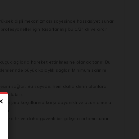
yüksek dişli mekanizması sayesinde hassasiyet sunar
profesyoneller için tasarlanmış bu 1/2″ drive cırcır
üçük açılarla hareket ettirilmesine olanak tanır. Bu
işlemlerinde büyük kolaylık sağlar. Minimum salınım
mesini sağlar. Bu sayede, hem daha derin alanlara
sıkılabilir.
×
lu çalışma koşullarına karşı dayanıklı ve uzun ömürlü
orur.
u azaltır ve daha güvenli bir çalışma ortamı sunar.