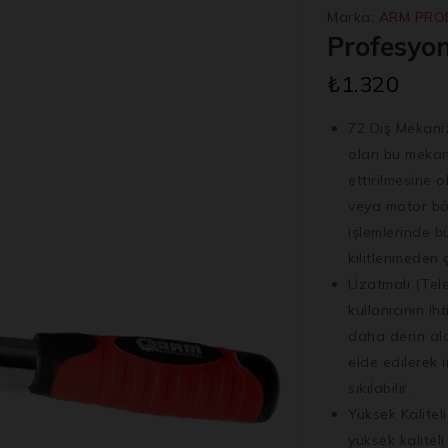
Marka:
ARM PRO
Profesyon
₺
1.320
72 Diş Mekani
olan bu mekan
ettirilmesine o
veya motor bö
işlemlerinde b
kilitlenmeden ç
Uzatmalı (Tele
kullanıcının i
daha derin al
elde edilerek 
sıkılabilir.
Yüksek Kalitel
yüksek kalitel