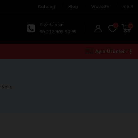
Katalog
Blog
Videolar
S.S.S
Bize Ulaşın:
0
0
90 212 809 96 95
Ayın Ürünleri
r Kolu