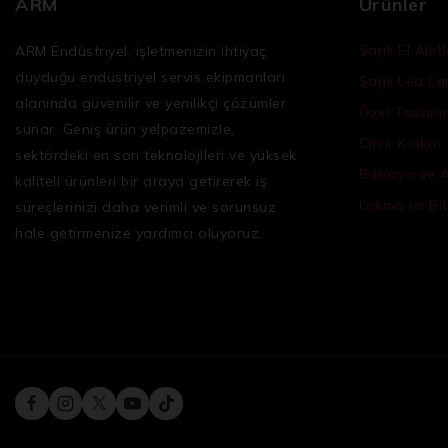
ARM
Ürünler
Şarjlı El Aletl
ARM Endüstriyel, işletmenizin ihtiyaç
duyduğu
endüstriyel servis ekipmanları
Şarjlı Led L
alanında güvenilir ve yenilikçi çözümler
Özel Tasarım 
sunar. Geniş ürün yelpazemizle,
Cırcır Kolları
sektördeki en son teknolojileri ve yüksek
Batarya ve 
kaliteli ürünleri bir araya getirerek iş
Lokma ve Bit
süreçlerinizi daha verimli ve sorunsuz
hale getirmenize yardımcı oluyoruz.