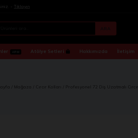
iniz. -
Tıklayın
ARA
nler
Atölye Setleri
Hakkımızda
İletişim
ARM
ayfa
/
Mağaza
/
Cırcır Kolları
/
Profesyonel 72 Diş Uzatmalı Cırcı