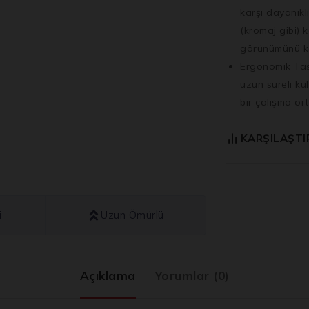
karşı dayanıkl
(kromaj gibi) 
görünümünü k
Ergonomik Tas
uzun süreli ku
bir çalışma or
KARŞILAŞTI
i
Uzun Ömürlü
Açıklama
Yorumlar (0)