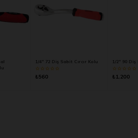
sal
1/4″ 72 Diş Sabit Cırcır Kolu
1/2″ 90 Diş
lu
0
0
₺
560
₺
1.200
5
5
üzerinden
üzerinden