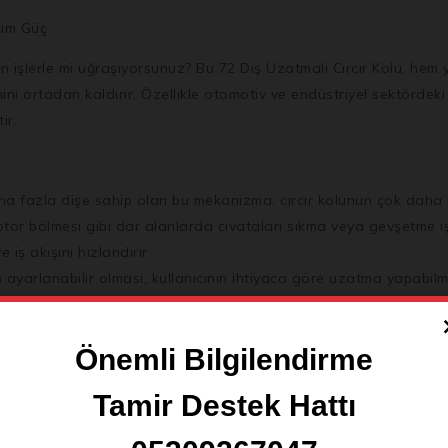
mum Güç
en işlerle mi uğraşıyorsunuz? Bu
72 Diş Uzatmalı Cırcır Kolu
, hem 
mini ortadan kaldırır. Özellikle otomotiv ve endüstriyel sektördeki 
ir.
ha fazla dişe sahip olan bu mekanizma, cırcır kolunun çok daha k
 motor bölmesi gibi dar alanlarda cıvataları sıkma veya gevşetme 
 iş akışını hızlandırır.
 ayarlanabilir olması, kullanıcının ihtiyaca göre uzatma yapabil
lde edilerek inatçı cıvatalar daha az çabayla gevşetilebilir veya 
CrV) çeliği gibi yüksek kaliteli alaşımlardan üretilmiş olup, zor
Önemli Bilgilendirme
 korozyona karşı ek koruma sağlar ve aletin estetik görünümünü k
omik sap tasarımı, uzun süreli kullanımlarda bile el yorgunluğun
Tamir Destek Hattı