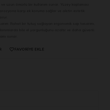
ı ve uzun ömürlü bir kullanım sunar. Yüzey kaplaması
korozyona karşı ek koruma sağlar ve aletin estetik
orur.
arım:
Rahat bir tutuş sağlayan ergonomik sap tasarımı,
llanımlarda bile el yorgunluğunu azaltır ve daha güvenli
tamı sunar.
R
FAVORIYE EKLE