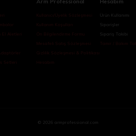
Arm Professional
Hesabım
eri
Kullanıcı/Üyelik Sözleşmesi
Ürün Kullanımı
ambalar
Kullanım Koşulları
Siparişler
El Aletleri
Ön Bilgilendirme Formu
Sipariş Takibi
Mesafeli Satış Sözleşmesi
Tamir / Bakım Tak
Adaptörler
Gizlilik Sözleşmesi & Politikası
s Setleri
Hesabım
© 2026 armprofessional.com