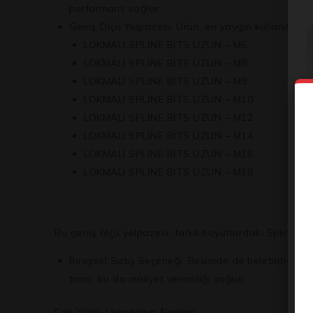
performans sağlar.
Geniş Ölçü Yelpazesi:
Ürün, en yaygın kullanılan çeş
LOKMALI SPLİNE BİTS UZUN – M6
LOKMALI SPLİNE BİTS UZUN – M8
LOKMALI SPLİNE BİTS UZUN – M9
LOKMALI SPLİNE BİTS UZUN – M10
LOKMALI SPLİNE BİTS UZUN – M12
LOKMALI SPLİNE BİTS UZUN – M14
LOKMALI SPLİNE BİTS UZUN – M16
LOKMALI SPLİNE BİTS UZUN – M18
Bu geniş ölçü yelpazesi, farklı boyutlardaki Spline ba
Bireysel Satış Seçeneği:
Resimde de belirtildiği üze
tanır, bu da maliyet verimliliği sağlar.
Çok Yönlü Uygulama Alanları