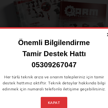
itli Spline (XZN) ölçülerini kapsar:
Önemli Bilgilendirme
Tamir Destek Hattı
05309267047
Yeni Ürünlerden İlk
Her türlü teknik arıza ve onarım talepleriniz için tamir
ğlantı elemanlarıyla çalışırken size esneklik sağlar ve kapsamlı b
destek hattımız aktiftir. Teknik detaylar hakkında bilgi
Siz Haberdar Olun.
edinmek için numaralı telefonla iletişime geçebilirsiniz.
re, ürünler tek tek satılmaktadır. Bu, kullanıcıların yalnızca ihtiy
KAPAT