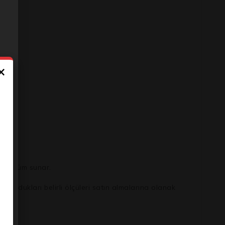
×
ir çözüm sunar.
aç duydukları belirli ölçüleri satın almalarına olanak