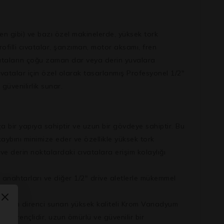
 gibi) ve bazı özel makinelerde, yüksek tork
rofilli cıvatalar, şanzıman, motor aksamı, fren
cıvataların çoğu zaman dar veya derin yuvalara
 cıvatalar için özel olarak tasarlanmış
Profesyonel 1/2″
güvenilirlik sunar.
ça bir yapıya sahiptir ve uzun bir gövdeye sahiptir. Bu
ybını minimize eder ve özellikle yüksek tork
ve derin noktalardaki cıvatalara erişim kolaylığı
rk anahtarları ve diğer 1/2″ drive aletlerle mükemmel
orozyon direnci sunan yüksek kaliteli Krom Vanadyum
 dirençlidir, uzun ömürlü ve güvenilir bir