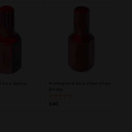
 Kısa Spline
Profesyonel Kısa Allen (Hex)
Bitsler
0
₺
40
5
üzerinden