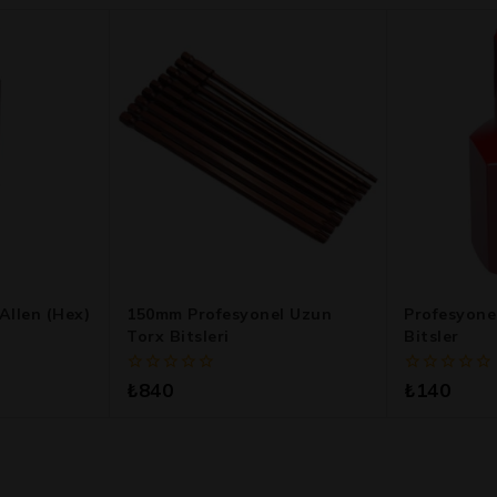
Allen (Hex)
150mm Profesyonel Uzun
Profesyonel
Torx Bitsleri
Bitsler
0
0
₺
840
₺
140
5
5
üzerinden
üzerinden