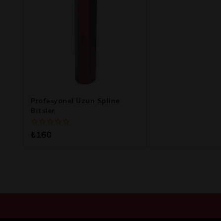
Profesyonel Uzun Spline
Bitsler
0
₺
160
5
üzerinden