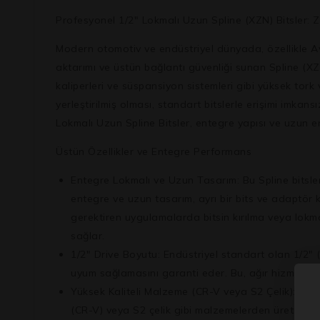
Profesyonel 1/2″ Lokmalı Uzun Spline (XZN) Bitsler: Z
Modern otomotiv ve endüstriyel dünyada, özellikle 
aktarımı ve üstün bağlantı güvenliği sunan
Spline (X
kaliperleri ve süspansiyon sistemleri gibi yüksek tork
yerleştirilmiş olması, standart bitslerle erişimi imkansı
Lokmalı Uzun Spline Bitsler
, entegre yapısı ve uzun er
Üstün Özellikler ve Entegre Performans
Entegre Lokmalı ve Uzun Tasarım:
Bu Spline bitsle
entegre ve uzun tasarım, ayrı bir bits ve adaptör
gerektiren uygulamalarda bitsin kırılma veya lokma
sağlar.
1/2″ Drive Boyutu:
Endüstriyel standart olan 1/2″ (1
uyum sağlamasını garanti eder. Bu, ağır hizmet uygu
Yüksek Kaliteli Malzeme (CR-V veya S2 Çelik):
Gene
(CR-V) veya S2 çelik gibi malzemelerden üretilir. 