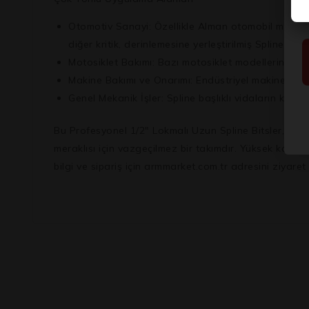
Otomotiv Sanayi:
Özellikle Alman otomobil markal
diğer kritik, derinlemesine yerleştirilmiş Spline cıv
Motosiklet Bakımı:
Bazı motosiklet modellerinde kul
Makine Bakımı ve Onarımı:
Endüstriyel makinelerin v
Genel Mekanik İşler:
Spline başlıklı vidaların kulla
Bu Profesyonel 1/2″ Lokmalı Uzun Spline Bitsler, Splin
meraklısı için vazgeçilmez bir takımdır. Yüksek kalitel
bilgi ve sipariş için armmarket.com.tr adresini ziyaret 