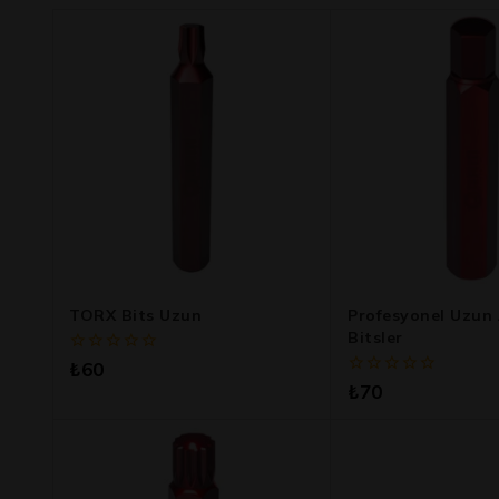
TORX Bits Uzun
Profesyonel Uzun 
Bitsler
0
₺
60
5
0
₺
70
üzerinden
5
üzerinden