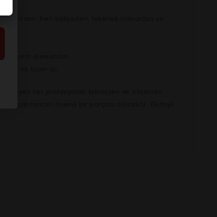
ksamı, fren kaliperleri, tekerlek rulmanları ve
e bağlantı elemanları.
ontaj ve tamir işi.
şmak isteyen her profesyonel teknisyen ve otomotiv
 alet çantanızın önemli bir parçası olacaktır. Detaylı