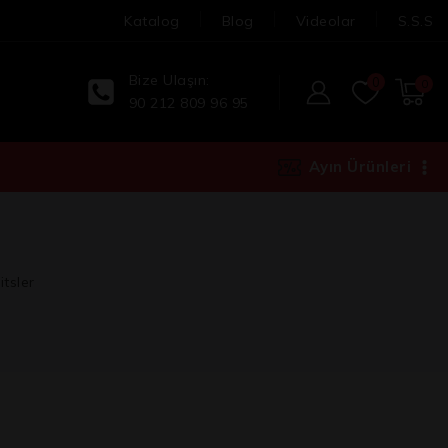
Katalog
Blog
Videolar
S.S.S
Bize Ulaşın:
0
0
90 212 809 96 95
Ayın Ürünleri
tsler