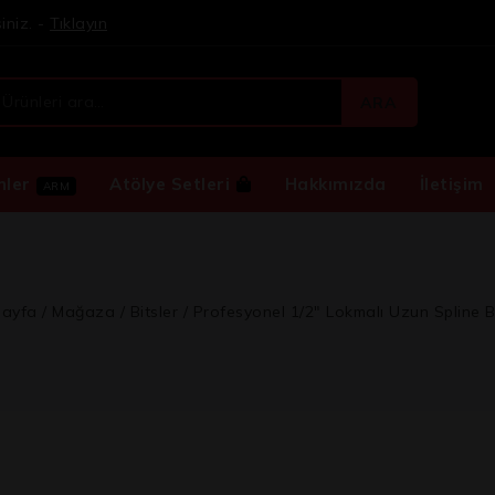
iniz. -
Tıklayın
ARA
nler
Atölye Setleri
Hakkımızda
İletişim
ARM
ayfa
/
Mağaza
/
Bitsler
/
Profesyonel 1/2″ Lokmalı Uzun Spline Bi