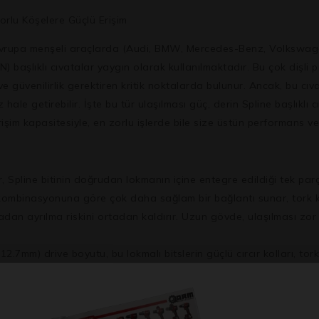
orlu Köşelere Güçlü Erişim
Avrupa menşeli araçlarda (Audi, BMW, Mercedes-Benz, Volkswagen
ZN)
başlıklı cıvatalar yaygın olarak kullanılmaktadır. Bu çok dişli p
 ve güvenilirlik gerektiren kritik noktalarda bulunur. Ancak, bu 
z hale getirebilir. İşte bu tür ulaşılması güç, derin Spline başlıklı
işim kapasitesiyle, en zorlu işlerde bile size üstün performans ve 
r, Spline bitinin doğrudan lokmanın içine entegre edildiği tek par
 kombinasyonuna göre çok daha sağlam bir bağlantı sunar, tork ka
dan ayrılma riskini ortadan kaldırır. Uzun gövde, ulaşılması zor 
2.7mm) drive boyutu, bu lokmalı bitslerin güçlü cırcır kolları, to
lamaları ve yüksek tork gerektiren işler için idealdir.
llikle bu tür lokmalı bitsler, üstün mukavemet, dayanıklılık ve k
Bu malzemeler, yoğun kullanıma ve yüksek tork uygulamalarına karşı