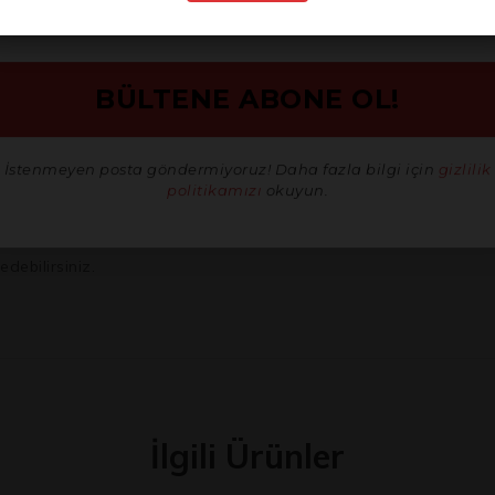
arında (Audi, BMW, Mercedes-Benz, Volkswagen) şanzıman, motor a
atalarının sökülmesi ve takılması.
lanılan özel Spline bağlantı elemanları.
eya ekipmanların erişilmesi zor, derinleşimeli yerleştirilmiş Splin
nıldığı, yüksek tork ve uzun erişim gerektiren her türlü montaj, dem
İstenmeyen posta göndermiyoruz! Daha fazla bilgi için
gizlilik
politikamızı
okuyun.
e profilli cıvatalarla güvenli, hassas ve verimli bir şekilde çalı
i entegre yapısı, uzun erişim kapasitesi ve geniş ölçü yelpazesiyle
edebilirsiniz.
İlgili Ürünler