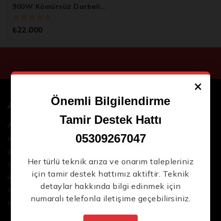
900W Kömürsüz Darbeli
Kırıcı Delici
0
₺
22.000
5
üzerinden
×
Önemli Bilgilendirme
ARM
Tamir Destek Hattı
ARM Endüstriyel, işletmenizin ihtiyaç duyduğu
05309267047
endüstriyel servis ekipmanları
alanında güvenilir ve
yenilikçi çözümler sunar. Geniş ürün yelpazemizle,
Her türlü teknik arıza ve onarım talepleriniz
sektördeki en son teknolojileri ve yüksek kaliteli
için tamir destek hattımız aktiftir. Teknik
ürünleri bir araya getirerek iş süreçlerinizi daha
detaylar hakkında bilgi edinmek için
verimli ve sorunsuz hale getirmenize yardımcı
numaralı telefonla iletişime geçebilirsiniz.
oluyoruz.