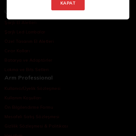
KAPAT
Ürünler
Şarjlı El Aletleri
Şarjlı Led Lambalar
Özel Tasarım El Aletleri
Cırcır Kolları
Batarya ve Adaptörler
Lokma ve Bits Setleri
Arm Professional
Kullanıcı/Üyelik Sözleşmesi
Kullanım Koşulları
Ön Bilgilendirme Formu
Mesafeli Satış Sözleşmesi
Gizlilik Sözleşmesi & Politikası
Hesabım