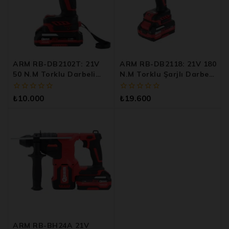
ARM RB-DB2102T: 21V
ARM RB-DB2118: 21V 180
50 N.m Torklu Darbeli
N.m Torklu Şarjlı Darbeli
Şarjlı Matkap
Matkap
0
0
₺
10.000
₺
19.600
5
5
üzerinden
üzerinden
ARM RB-BH24A 21V