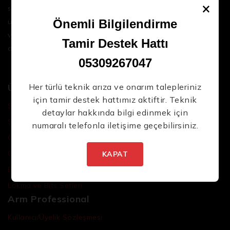
×
sektördeki en son teknolojileri ve yüksek kaliteli
ürünleri bir araya getirerek iş süreçlerinizi daha
Önemli Bilgilendirme
verimli ve sorunsuz hale getirmenize yardımcı
Tamir Destek Hattı
oluyoruz.
05309267047
Ürünler
Her türlü teknik arıza ve onarım talepleriniz
için tamir destek hattımız aktiftir. Teknik
Şarjlı El Aletleri
detaylar hakkında bilgi edinmek için
Şarjlı Led Lambalar
numaralı telefonla iletişime geçebilirsiniz.
Özel Tasarım El Aletleri
Cırcır Kolları
KAPAT
Batarya ve Adaptörler
Lokma ve Bits Setleri
Arm Professional
Kullanıcı/Üyelik Sözleşmesi