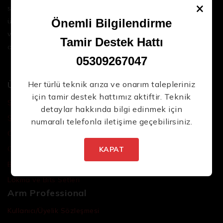
×
sektördeki en son teknolojileri ve yüksek kaliteli
ürünleri bir araya getirerek iş süreçlerinizi daha
Önemli Bilgilendirme
verimli ve sorunsuz hale getirmenize yardımcı
Tamir Destek Hattı
oluyoruz.
05309267047
Ürünler
Her türlü teknik arıza ve onarım talepleriniz
için tamir destek hattımız aktiftir. Teknik
Şarjlı El Aletleri
detaylar hakkında bilgi edinmek için
Şarjlı Led Lambalar
numaralı telefonla iletişime geçebilirsiniz.
Özel Tasarım El Aletleri
Cırcır Kolları
KAPAT
Batarya ve Adaptörler
Lokma ve Bits Setleri
Arm Professional
Kullanıcı/Üyelik Sözleşmesi