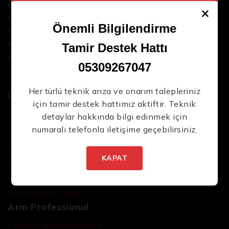
yenilikçi çözümler sunar. Geniş ürün yelpazemizle,
×
sektördeki en son teknolojileri ve yüksek kaliteli
Önemli Bilgilendirme
ürünleri bir araya getirerek iş süreçlerinizi daha
verimli ve sorunsuz hale getirmenize yardımcı
Tamir Destek Hattı
oluyoruz.
05309267047
Her türlü teknik arıza ve onarım talepleriniz
Ürünler
için tamir destek hattımız aktiftir. Teknik
Şarjlı El Aletleri
detaylar hakkında bilgi edinmek için
numaralı telefonla iletişime geçebilirsiniz.
Şarjlı Led Lambalar
Özel Tasarım El Aletleri
KAPAT
Cırcır Kolları
Batarya ve Adaptörler
Lokma ve Bits Setleri
Arm Professional
Kullanıcı/Üyelik Sözleşmesi