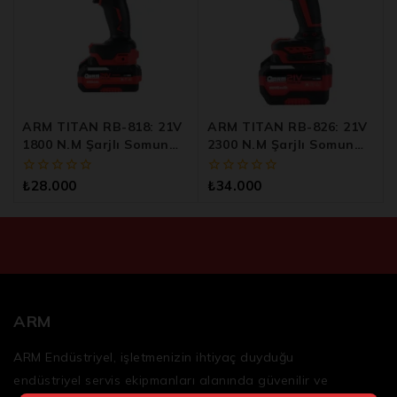
ARM TITAN RB-818: 21V
ARM TITAN RB-826: 21V
1800 N.m Şarjlı Somun
2300 N.m Şarjlı Somun
Sökme Makinesi
Sökme Makinesi
0
0
₺
28.000
₺
34.000
5
5
üzerinden
üzerinden
ARM
ARM Endüstriyel, işletmenizin ihtiyaç duyduğu
endüstriyel servis ekipmanları
alanında güvenilir ve