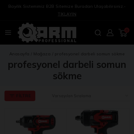
Bayilik Sistemimiz B2B Sitemize Buradan Ulaşabilirsiniz.-
TIKLAYIN
0
Anasayfa
/
Mağaza
/
profesyonel darbeli somun sökme
profesyonel darbeli somun
sökme
FILTRE