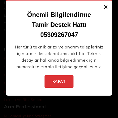
yenilikçi çözümler sunar. Geniş ürün yelpazemizle,
×
sektördeki en son teknolojileri ve yüksek kaliteli
Önemli Bilgilendirme
ürünleri bir araya getirerek iş süreçlerinizi daha
verimli ve sorunsuz hale getirmenize yardımcı
Tamir Destek Hattı
oluyoruz.
05309267047
Her türlü teknik arıza ve onarım talepleriniz
Ürünler
için tamir destek hattımız aktiftir. Teknik
Şarjlı El Aletleri
detaylar hakkında bilgi edinmek için
numaralı telefonla iletişime geçebilirsiniz.
Şarjlı Led Lambalar
Özel Tasarım El Aletleri
KAPAT
Cırcır Kolları
Batarya ve Adaptörler
Lokma ve Bits Setleri
Arm Professional
Kullanıcı/Üyelik Sözleşmesi