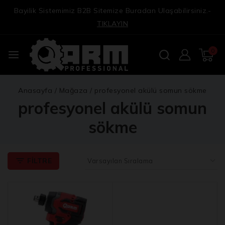
Bayilik Sistemimiz B2B Sitemize Buradan Ulaşabilirsiniz.-
TIKLAYIN
0
Anasayfa
/
Mağaza
/
profesyonel akülü somun sökme
profesyonel akülü somun
sökme
FILTRE