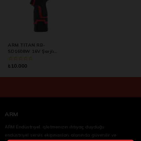
ARM TITAN RB-
SD1608W 16V Şarjlı
Somun Sökme Ve
Vidalama Makinesi
0
₺
10.000
5
üzerinden
ARM
ARM Endüstriyel, işletmenizin ihtiyaç duyduğu
endüstriyel servis ekipmanları
alanında güvenilir ve