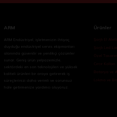
ARM
Ürünler
Şarjlı El Aletl
ARM Endüstriyel, işletmenizin ihtiyaç
duyduğu
endüstriyel servis ekipmanları
Şarjlı Led L
alanında güvenilir ve yenilikçi çözümler
Özel Tasarım 
sunar. Geniş ürün yelpazemizle,
Cırcır Kolları
sektördeki en son teknolojileri ve yüksek
Batarya ve 
kaliteli ürünleri bir araya getirerek iş
Lokma ve Bit
süreçlerinizi daha verimli ve sorunsuz
hale getirmenize yardımcı oluyoruz.