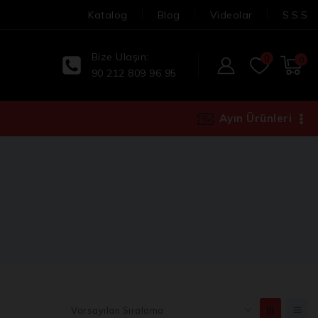
Katalog
Blog
Videolar
S.S.S
Bize Ulaşın:
0
0
90 212 809 96 95
Ayın Ürünleri