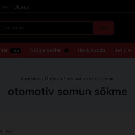
iniz. -
Tıklayın
ARA
nler
Atölye Setleri
Hakkımızda
İletişim
ARM
Anasayfa
/
Mağaza
/
otomotiv somun sökme
otomotiv somun sökme
riliyor