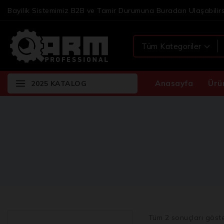
Bayilik Sistemimiz B2B ve Tamir Durumuna Buradan Ulaşabilirs
Anasayfa
Ürü
2025 KATALOG
Tüm
2
sonuçları göste