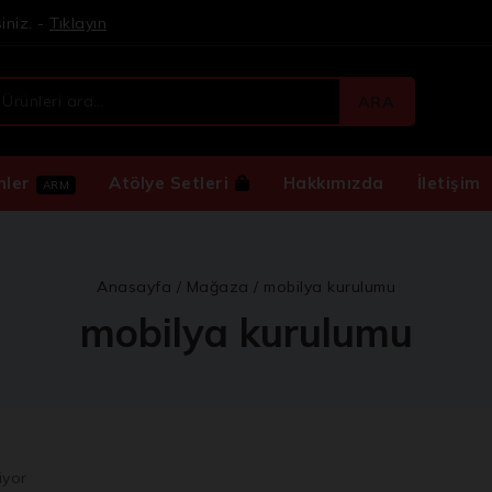
iniz. -
Tıklayın
ARA
nler
Atölye Setleri
Hakkımızda
İletişim
ARM
Anasayfa
/
Mağaza
/
mobilya kurulumu
mobilya kurulumu
iyor