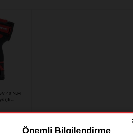
6V 40 N.m
arjlı
e Makinesi
Önemli Bilgilendirme