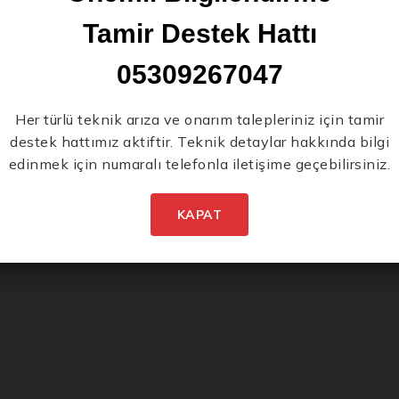
Tamir Destek Hattı
05309267047
Yeni Ürünlerden İlk
Her türlü teknik arıza ve onarım talepleriniz için tamir
destek hattımız aktiftir. Teknik detaylar hakkında bilgi
Siz Haberdar Olun.
edinmek için numaralı telefonla iletişime geçebilirsiniz.
KAPAT
İstenmeyen posta göndermiyoruz! Daha fazla bilgi için
gizlilik politikamızı
okuyun.