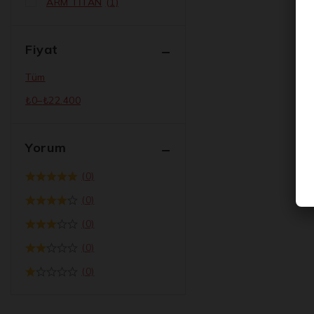
ARM TİTAN
(1)
Fiyat
Tüm
₺
0
–
₺
22.400
Yorum
(0)
(0)
(0)
(0)
(0)