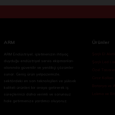
ARM
Ürünler
Şarjlı El Aletl
ARM Endüstriyel, işletmenizin ihtiyaç
duyduğu
endüstriyel servis ekipmanları
Şarjlı Led L
alanında güvenilir ve yenilikçi çözümler
Özel Tasarım 
sunar. Geniş ürün yelpazemizle,
Cırcır Kolları
sektördeki en son teknolojileri ve yüksek
Batarya ve 
kaliteli ürünleri bir araya getirerek iş
Lokma ve Bit
süreçlerinizi daha verimli ve sorunsuz
hale getirmenize yardımcı oluyoruz.