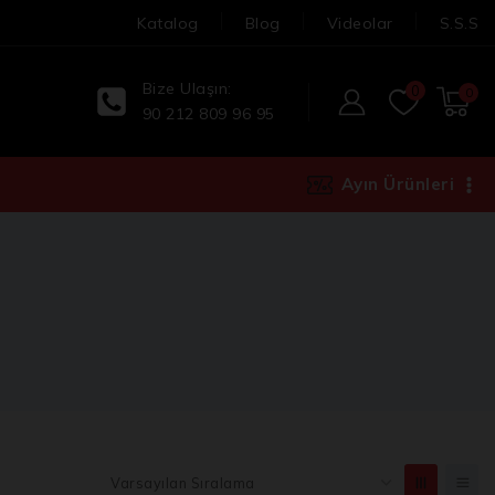
Katalog
Blog
Videolar
S.S.S
Bize Ulaşın:
0
0
90 212 809 96 95
Ayın Ürünleri