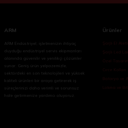
ARM
Ürünler
Şarjlı El Aletl
ARM Endüstriyel, işletmenizin ihtiyaç
duyduğu
endüstriyel servis ekipmanları
Şarjlı Led L
alanında güvenilir ve yenilikçi çözümler
Özel Tasarım 
sunar. Geniş ürün yelpazemizle,
Cırcır Kolları
sektördeki en son teknolojileri ve yüksek
Batarya ve 
kaliteli ürünleri bir araya getirerek iş
Lokma ve Bit
süreçlerinizi daha verimli ve sorunsuz
hale getirmenize yardımcı oluyoruz.