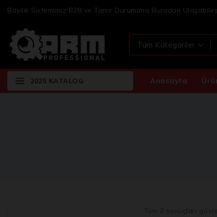
Bayilik Sistemimiz B2B ve Tamir Durumuna Buradan Ulaşabilirs
Anasayfa
Ürü
2025 KATALOG
Tüm
2
sonuçları göste