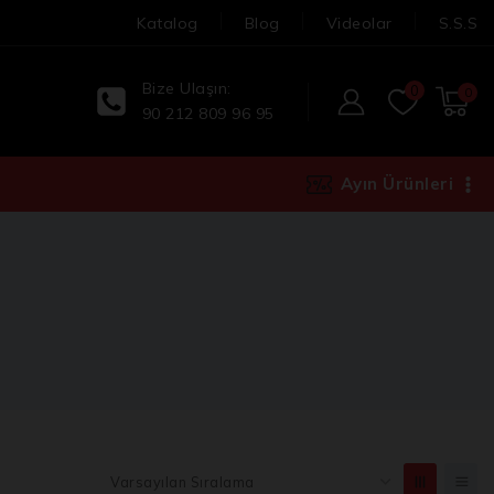
Katalog
Blog
Videolar
S.S.S
Bize Ulaşın:
0
0
90 212 809 96 95
Ayın Ürünleri