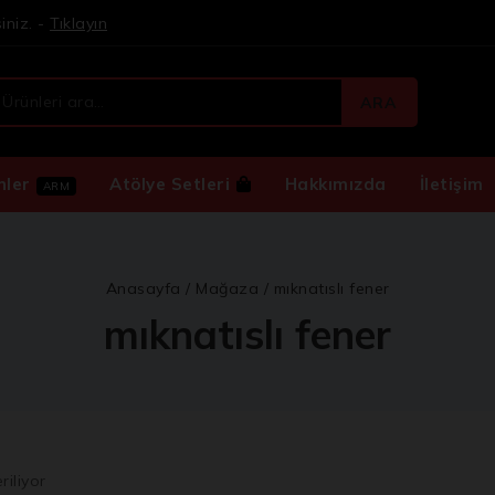
iniz. -
Tıklayın
ARA
nler
Atölye Setleri
Hakkımızda
İletişim
ARM
Anasayfa
/
Mağaza
/
mıknatıslı fener
mıknatıslı fener
riliyor