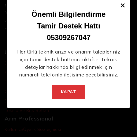
×
sektördeki en son teknolojileri ve yüksek kaliteli
ürünleri bir araya getirerek iş süreçlerinizi daha
Önemli Bilgilendirme
verimli ve sorunsuz hale getirmenize yardımcı
Tamir Destek Hattı
oluyoruz.
05309267047
Ürünler
Her türlü teknik arıza ve onarım talepleriniz
için tamir destek hattımız aktiftir. Teknik
Şarjlı El Aletleri
detaylar hakkında bilgi edinmek için
Şarjlı Led Lambalar
numaralı telefonla iletişime geçebilirsiniz.
Özel Tasarım El Aletleri
Cırcır Kolları
KAPAT
Batarya ve Adaptörler
Lokma ve Bits Setleri
Arm Professional
Kullanıcı/Üyelik Sözleşmesi