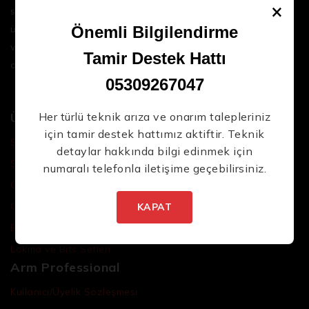
×
sektördeki en son teknolojileri ve yüksek kaliteli
ürünleri bir araya getirerek iş süreçlerinizi daha
Önemli Bilgilendirme
verimli ve sorunsuz hale getirmenize yardımcı
Tamir Destek Hattı
oluyoruz.
05309267047
Ürünler
Her türlü teknik arıza ve onarım talepleriniz
için tamir destek hattımız aktiftir. Teknik
Şarjlı El Aletleri
detaylar hakkında bilgi edinmek için
Şarjlı Led Lambalar
numaralı telefonla iletişime geçebilirsiniz.
Özel Tasarım El Aletleri
Cırcır Kolları
KAPAT
Batarya ve Adaptörler
Lokma ve Bits Setleri
Arm Professional
Kullanıcı/Üyelik Sözleşmesi