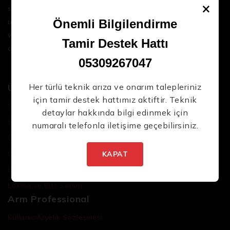
×
sektördeki en son teknolojileri ve yüksek kaliteli
ürünleri bir araya getirerek iş süreçlerinizi daha
Önemli Bilgilendirme
verimli ve sorunsuz hale getirmenize yardımcı
Tamir Destek Hattı
oluyoruz.
05309267047
Ürünler
Her türlü teknik arıza ve onarım talepleriniz
için tamir destek hattımız aktiftir. Teknik
Şarjlı El Aletleri
detaylar hakkında bilgi edinmek için
Şarjlı Led Lambalar
numaralı telefonla iletişime geçebilirsiniz.
Özel Tasarım El Aletleri
Cırcır Kolları
KAPAT
Batarya ve Adaptörler
Lokma ve Bits Setleri
Arm Professional
Kullanıcı/Üyelik Sözleşmesi