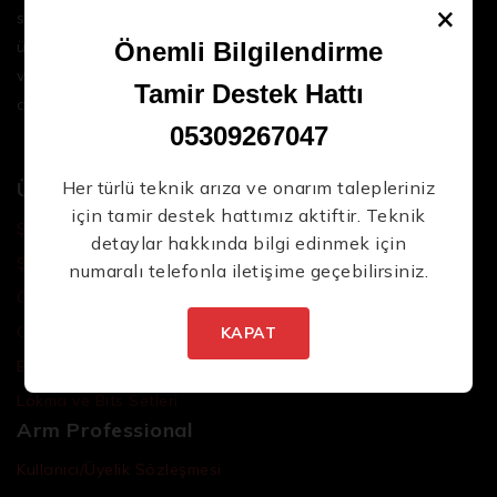
×
sektördeki en son teknolojileri ve yüksek kaliteli
ürünleri bir araya getirerek iş süreçlerinizi daha
Önemli Bilgilendirme
verimli ve sorunsuz hale getirmenize yardımcı
Tamir Destek Hattı
oluyoruz.
05309267047
Ürünler
Her türlü teknik arıza ve onarım talepleriniz
için tamir destek hattımız aktiftir. Teknik
Şarjlı El Aletleri
detaylar hakkında bilgi edinmek için
Şarjlı Led Lambalar
numaralı telefonla iletişime geçebilirsiniz.
Özel Tasarım El Aletleri
Cırcır Kolları
KAPAT
Batarya ve Adaptörler
Lokma ve Bits Setleri
Arm Professional
Kullanıcı/Üyelik Sözleşmesi