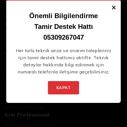
yenilikçi çözümler sunar. Geniş ürün yelpazemizle,
×
sektördeki en son teknolojileri ve yüksek kaliteli
Önemli Bilgilendirme
ürünleri bir araya getirerek iş süreçlerinizi daha
verimli ve sorunsuz hale getirmenize yardımcı
Tamir Destek Hattı
oluyoruz.
05309267047
Her türlü teknik arıza ve onarım talepleriniz
Ürünler
için tamir destek hattımız aktiftir. Teknik
Şarjlı El Aletleri
detaylar hakkında bilgi edinmek için
numaralı telefonla iletişime geçebilirsiniz.
Şarjlı Led Lambalar
Özel Tasarım El Aletleri
KAPAT
Cırcır Kolları
Batarya ve Adaptörler
Lokma ve Bits Setleri
Arm Professional
Kullanıcı/Üyelik Sözleşmesi