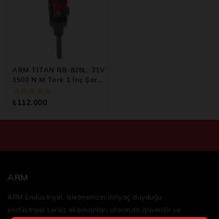
ARM TITAN RB-828L: 21V
3500 N.m Tork 1 İnç Şarjlı
Somun Sökme Makinesi
0
₺
112.000
5
üzerinden
ARM
ARM Endüstriyel, işletmenizin ihtiyaç duyduğu
endüstriyel servis ekipmanları
alanında güvenilir ve