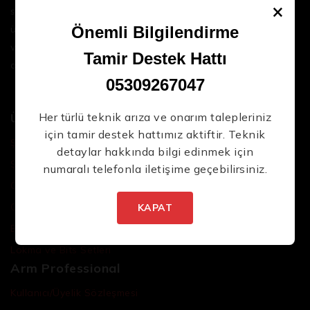
×
sektördeki en son teknolojileri ve yüksek kaliteli
Yeni Ürünlerden İlk Siz Haberdar
ürünleri bir araya getirerek iş süreçlerinizi daha
Önemli Bilgilendirme
Olun.
verimli ve sorunsuz hale getirmenize yardımcı
Tamir Destek Hattı
oluyoruz.
05309267047
Ürünler
Her türlü teknik arıza ve onarım talepleriniz
için tamir destek hattımız aktiftir. Teknik
Şarjlı El Aletleri
detaylar hakkında bilgi edinmek için
Şarjlı Led Lambalar
numaralı telefonla iletişime geçebilirsiniz.
İstenmeyen posta göndermiyoruz! Daha
Özel Tasarım El Aletleri
fazla bilgi için
gizlilik politikamızı
okuyun.
Cırcır Kolları
KAPAT
Batarya ve Adaptörler
Lokma ve Bits Setleri
Arm Professional
Kullanıcı/Üyelik Sözleşmesi