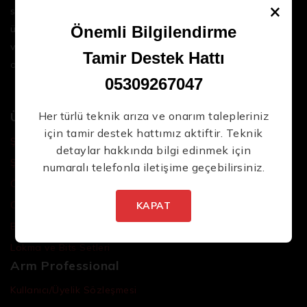
×
sektördeki en son teknolojileri ve yüksek kaliteli
ürünleri bir araya getirerek iş süreçlerinizi daha
Önemli Bilgilendirme
verimli ve sorunsuz hale getirmenize yardımcı
Tamir Destek Hattı
oluyoruz.
05309267047
Ürünler
Her türlü teknik arıza ve onarım talepleriniz
için tamir destek hattımız aktiftir. Teknik
Şarjlı El Aletleri
detaylar hakkında bilgi edinmek için
Şarjlı Led Lambalar
numaralı telefonla iletişime geçebilirsiniz.
Özel Tasarım El Aletleri
Cırcır Kolları
KAPAT
Batarya ve Adaptörler
Lokma ve Bits Setleri
Arm Professional
Kullanıcı/Üyelik Sözleşmesi