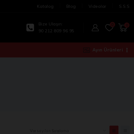
Katalog
Blog
Videolar
S.S.S
Bize Ulaşın:
0
0
90 212 809 96 95
Ayın Ürünleri