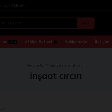
iniz. -
Tıklayın
ARA
nler
Atölye Setleri
Hakkımızda
İletişim
ARM
Anasayfa
/
Mağaza
/
inşaat cırcırı
inşaat cırcırı
iyor