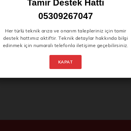
Tamir Destek Hattı
05309267047
Yeni Ürünlerden İlk
Her türlü teknik arıza ve onarım talepleriniz için tamir
destek hattımız aktiftir. Teknik detaylar hakkında bilgi
Siz Haberdar Olun.
edinmek için numaralı telefonla iletişime geçebilirsiniz.
KAPAT
İstenmeyen posta göndermiyoruz! Daha fazla bilgi için
gizlilik politikamızı
okuyun.