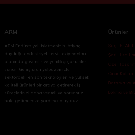
ARM
Ürünler
Şarjlı El Aletl
ARM Endüstriyel, işletmenizin ihtiyaç
duyduğu
endüstriyel servis ekipmanları
Şarjlı Led L
alanında güvenilir ve yenilikçi çözümler
Özel Tasarım 
sunar. Geniş ürün yelpazemizle,
Cırcır Kolları
sektördeki en son teknolojileri ve yüksek
Batarya ve 
kaliteli ürünleri bir araya getirerek iş
Lokma ve Bit
süreçlerinizi daha verimli ve sorunsuz
hale getirmenize yardımcı oluyoruz.