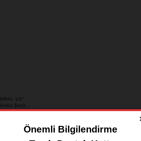
00AL 1/2″
rsüz Şarjlı
Önemli Bilgilendirme