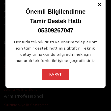
×
sektördeki en son teknolojileri ve yüksek kaliteli
ürünleri bir araya getirerek iş süreçlerinizi daha
Önemli Bilgilendirme
verimli ve sorunsuz hale getirmenize yardımcı
Tamir Destek Hattı
oluyoruz.
05309267047
Ürünler
Her türlü teknik arıza ve onarım talepleriniz
için tamir destek hattımız aktiftir. Teknik
Şarjlı El Aletleri
detaylar hakkında bilgi edinmek için
Şarjlı Led Lambalar
numaralı telefonla iletişime geçebilirsiniz.
Özel Tasarım El Aletleri
Cırcır Kolları
KAPAT
Batarya ve Adaptörler
Lokma ve Bits Setleri
Arm Professional
Kullanıcı/Üyelik Sözleşmesi