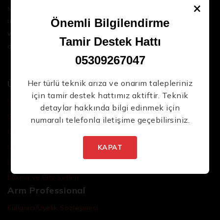
×
sektördeki en son teknolojileri ve yüksek kaliteli
ürünleri bir araya getirerek iş süreçlerinizi daha
Önemli Bilgilendirme
verimli ve sorunsuz hale getirmenize yardımcı
Tamir Destek Hattı
oluyoruz.
05309267047
Ürünler
Her türlü teknik arıza ve onarım talepleriniz
için tamir destek hattımız aktiftir. Teknik
Şarjlı El Aletleri
detaylar hakkında bilgi edinmek için
Şarjlı Led Lambalar
numaralı telefonla iletişime geçebilirsiniz.
Özel Tasarım El Aletleri
Cırcır Kolları
KAPAT
Batarya ve Adaptörler
Lokma ve Bits Setleri
Arm Professional
Kullanıcı/Üyelik Sözleşmesi