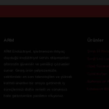
ARM
Ürünler
Şarjlı El Aletl
ARM Endüstriyel, işletmenizin ihtiyaç
duyduğu
endüstriyel servis ekipmanları
Şarjlı Led L
alanında güvenilir ve yenilikçi çözümler
Özel Tasarım 
sunar. Geniş ürün yelpazemizle,
Cırcır Kolları
sektördeki en son teknolojileri ve yüksek
Batarya ve 
kaliteli ürünleri bir araya getirerek iş
Lokma ve Bit
süreçlerinizi daha verimli ve sorunsuz
hale getirmenize yardımcı oluyoruz.