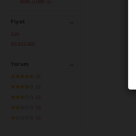
ARM TİTAN
(1)
Fiyat
Tüm
₺
0
–
₺
22.400
Yorum
(0)
(0)
(0)
(0)
(0)