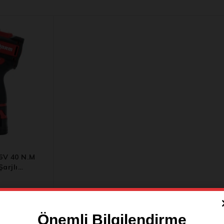
6V 40 N.m
arjlı
e Makinesi
Önemli Bilgilendirme