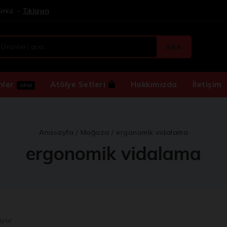
iniz. -
Tıklayın
ARA
nler
Atölye Setleri
Hakkımızda
İletişim
ARM
Anasayfa
/
Mağaza
/
ergonomik vidalama
ergonomik vidalama
iyor