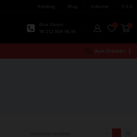
Katalog
Blog
Videolar
S.S.S
Bize Ulaşın:
0
0
90 212 809 96 95
Ayın Ürünleri