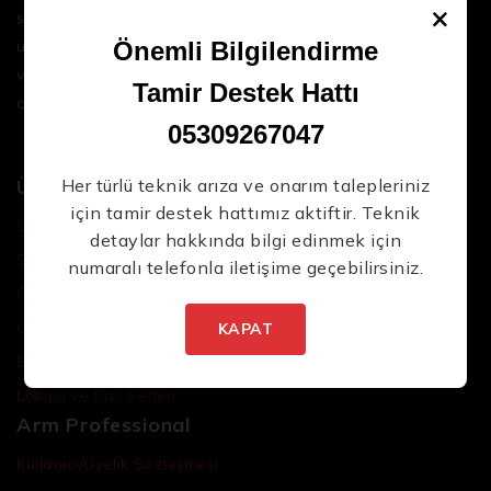
×
sektördeki en son teknolojileri ve yüksek kaliteli
ürünleri bir araya getirerek iş süreçlerinizi daha
Önemli Bilgilendirme
verimli ve sorunsuz hale getirmenize yardımcı
Tamir Destek Hattı
oluyoruz.
05309267047
Ürünler
Her türlü teknik arıza ve onarım talepleriniz
için tamir destek hattımız aktiftir. Teknik
Şarjlı El Aletleri
detaylar hakkında bilgi edinmek için
Şarjlı Led Lambalar
numaralı telefonla iletişime geçebilirsiniz.
Özel Tasarım El Aletleri
Cırcır Kolları
KAPAT
Batarya ve Adaptörler
Lokma ve Bits Setleri
Arm Professional
Kullanıcı/Üyelik Sözleşmesi