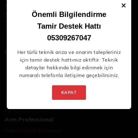
×
sektördeki en son teknolojileri ve yüksek kaliteli
ürünleri bir araya getirerek iş süreçlerinizi daha
Önemli Bilgilendirme
Yeni Ürünlerden İlk Siz Haberdar Olun.
verimli ve sorunsuz hale getirmenize yardımcı
Tamir Destek Hattı
oluyoruz.
05309267047
Ürünler
Her türlü teknik arıza ve onarım talepleriniz
için tamir destek hattımız aktiftir. Teknik
Şarjlı El Aletleri
detaylar hakkında bilgi edinmek için
Şarjlı Led Lambalar
numaralı telefonla iletişime geçebilirsiniz.
İstenmeyen posta göndermiyoruz! Daha fazla bilgi
Özel Tasarım El Aletleri
için
gizlilik politikamızı
okuyun.
Cırcır Kolları
KAPAT
Batarya ve Adaptörler
Lokma ve Bits Setleri
Arm Professional
Kullanıcı/Üyelik Sözleşmesi