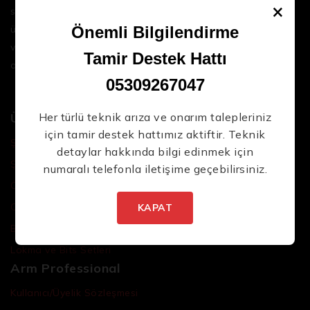
×
sektördeki en son teknolojileri ve yüksek kaliteli
ürünleri bir araya getirerek iş süreçlerinizi daha
Önemli Bilgilendirme
Yeni Ürünlerden İlk Siz Haberdar Olun.
verimli ve sorunsuz hale getirmenize yardımcı
Tamir Destek Hattı
oluyoruz.
05309267047
Ürünler
Her türlü teknik arıza ve onarım talepleriniz
için tamir destek hattımız aktiftir. Teknik
Şarjlı El Aletleri
detaylar hakkında bilgi edinmek için
Şarjlı Led Lambalar
numaralı telefonla iletişime geçebilirsiniz.
İstenmeyen posta göndermiyoruz! Daha fazla bilgi
Özel Tasarım El Aletleri
için
gizlilik politikamızı
okuyun.
Cırcır Kolları
KAPAT
Batarya ve Adaptörler
Lokma ve Bits Setleri
Arm Professional
Kullanıcı/Üyelik Sözleşmesi