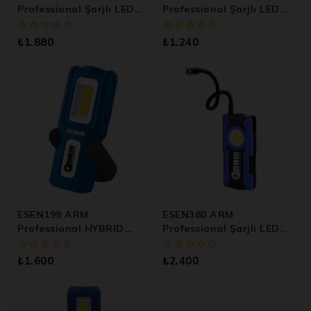
Professional Şarjlı LED
Professional Şarjlı LED
Fener
Lamba
0
0
₺
1.880
₺
1.240
5
5
üzerinden
üzerinden
ESEN199 ARM
ESEN380 ARM
Professional HYBRID
Professional Şarjlı LED
Şarjlı LED Lamba
Esnek Başlıklı Çalışma
Lambası
0
0
₺
1.600
₺
2.400
5
5
üzerinden
üzerinden