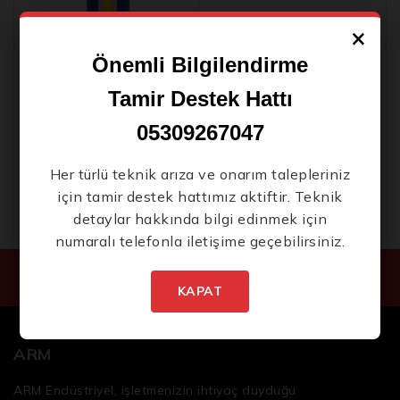
×
Önemli Bilgilendirme
Yeni Ürünlerden İlk Siz Haberdar Olun.
Tamir Destek Hattı
05309267047
ESEN99 ARM
Her türlü teknik arıza ve onarım talepleriniz
Professional Şarjlı LED
Lamba
için tamir destek hattımız aktiftir. Teknik
0
₺
1.200
detaylar hakkında bilgi edinmek için
5
numaralı telefonla iletişime geçebilirsiniz.
üzerinden
İstenmeyen posta göndermiyoruz! Daha fazla bilgi
için
gizlilik politikamızı
okuyun.
KAPAT
ARM
ARM Endüstriyel, işletmenizin ihtiyaç duyduğu