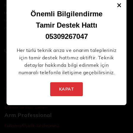
×
sektördeki en son teknolojileri ve yüksek kaliteli
ürünleri bir araya getirerek iş süreçlerinizi daha
Önemli Bilgilendirme
verimli ve sorunsuz hale getirmenize yardımcı
Tamir Destek Hattı
oluyoruz.
05309267047
Ürünler
Her türlü teknik arıza ve onarım talepleriniz
için tamir destek hattımız aktiftir. Teknik
Şarjlı El Aletleri
detaylar hakkında bilgi edinmek için
Şarjlı Led Lambalar
numaralı telefonla iletişime geçebilirsiniz.
Özel Tasarım El Aletleri
Cırcır Kolları
KAPAT
Batarya ve Adaptörler
Lokma ve Bits Setleri
Arm Professional
Kullanıcı/Üyelik Sözleşmesi